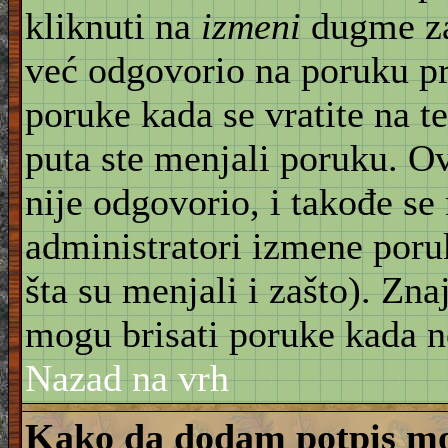
kliknuti na
izmeni
dugme za
već odgovorio na poruku pr
poruke kada se vratite na t
puta ste menjali poruku. O
nije odgovorio, i takođe se 
administratori izmene poru
šta su menjali i zašto). Znaj
mogu brisati poruke kada n
Nazad na vrh
Kako da dodam potpis mo