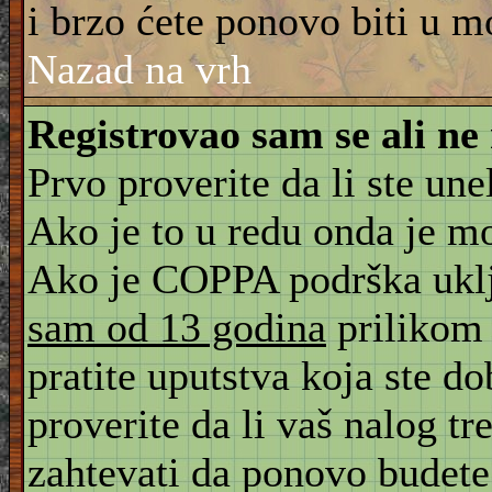
i brzo ćete ponovo biti u m
Nazad na vrh
Registrovao sam se ali ne
Prvo proverite da li ste une
Ako je to u redu onda je m
Ako je COPPA podrška uklju
sam od 13 godina
prilikom 
pratite uputstva koja ste d
proverite da li vaš nalog tr
zahtevati da ponovo budete r