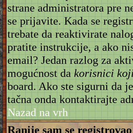
strane administratora pre 
se prijavite. Kada se regist
trebate da reaktivirate nal
pratite instrukcije, a ako ni
email? Jedan razlog za akti
mogućnost da
korisnici ko
board. Ako ste sigurni da je
tačna onda kontaktirajte ad
Nazad na vrh
Ranije sam se registrovao