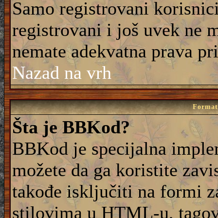
Samo registrovani korisnic
registrovani i još uvek ne 
nemate adekvatna prava pri
Nazad na vrh
Formati
Šta je BBKod?
BBKod je specijalna imple
možete da ga koristite zavi
takođe isključiti na formi 
stilovima u HTML-u, tagovi