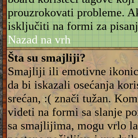
prouzrokovati probleme. 
isključiti na formi za pisanj
Nazad na vrh
Šta su smajliji?
Smajliji ili emotivne ikonic
da bi iskazali osećanja kori
srećan, :( znači tužan. Kom
videti na formi sa slanje p
sa smajlijima, mogu vrlo l