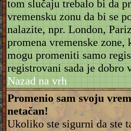
tom slučaju trebalo bi da 
vremensku zonu da bi se po
nalazite, npr. London, Pariz
promena vremenske zone, 
mogu promeniti samo regist
registrovani sada je dobro v
Nazad na vrh
Promenio sam svoju vreme
netačan!
Ukoliko ste sigurni da ste 