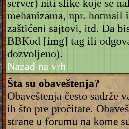
server) niti slike koje se n
mehanizama, npr. hotmail i
zaštićeni sajtovi, itd. Da bis
BBKod [img] tag ili odgov
dozvoljeno).
Nazad na vrh
Šta su obaveštenja?
Obaveštenja često sadrže va
ih što pre pročitate. Obave
strane u forumu na kome su 