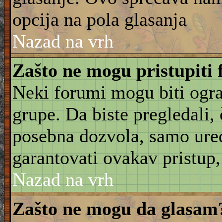
opcija na pola glasanja
Nazad na vrh
Zašto ne mogu pristupiti
Neki forumi mogu biti ogra
grupe. Da biste pregledali, č
posebna dozvola, samo ure
garantovati ovakav pristup, 
Nazad na vrh
Zašto ne mogu da glasam