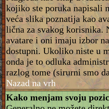
kojiko ste poruka napisali 
veća slika poznatija kao ava
lična za svakog korisnika.
avatare i oni imaju izbor na
dostupni. Ukoliko niste u m
onda je to odluka administra
razlog tome (sirurni smo da
Nazad na vrh
Kako menjam svoju pozic
Generalno ne možete direkt