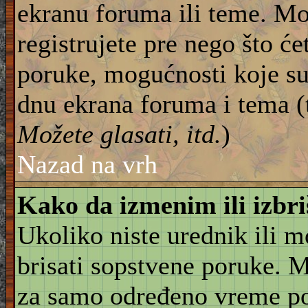
ekranu foruma ili teme. Mo
registrujete pre nego što će
poruke, mogućnosti koje su
dnu ekrana foruma i tema (
Možete glasati, itd.
)
Nazad na vrh
Kako da izmenim ili izbr
Ukoliko niste urednik ili 
brisati sopstvene poruke. 
za samo određeno vreme pos