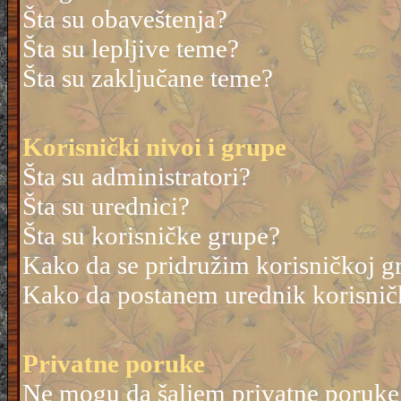
Šta su obaveštenja?
Šta su lepljive teme?
Šta su zaključane teme?
Korisnički nivoi i grupe
Šta su administratori?
Šta su urednici?
Šta su korisničke grupe?
Kako da se pridružim korisničkoj g
Kako da postanem urednik korisnič
Privatne poruke
Ne mogu da šaljem privatne poruke