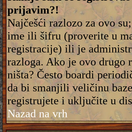
prijavim?!
Najčešći razlozo za ovo su;
ime ili šifru (proverite u m
registracije) ili je adminis
razloga. Ako je ovo drugo 
ništa? Često boardi periodi
da bi smanjili veličinu baz
registrujete i uključite u di
Nazad na vrh