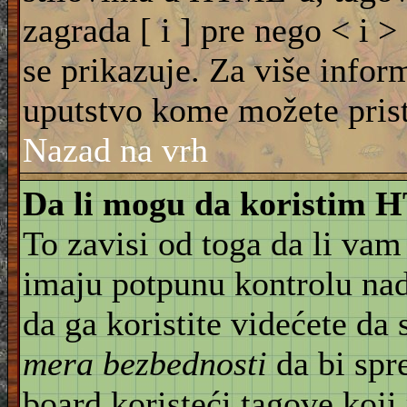
zagrada [ i ] pre nego < i >
se prikazuje. Za više info
uputstvo kome možete pristu
Nazad na vrh
Da li mogu da koristim
To zavisi od toga da li vam
imaju potpunu kontrolu na
da ga koristite videćete da
mera bezbednosti
da bi spr
board koristeći tagove koji