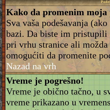
Pode
Kako da promenim moja 
Sva vaša podešavanja (ako 
bazi. Da biste im pristupili
pri vrhu stranice ali možda 
omogućiti da promenite po
Nazad na vrh
Vreme je pogrešno!
Vreme je obično tačno, u sv
vreme prikazano u vremensk