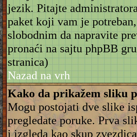
jezik. Pitajte administrator
paket koji vam je potreban,
slobodnim da napravite pre
pronaći na sajtu phpBB gru
stranica)
Nazad na vrh
Kako da prikažem sliku 
Mogu postojati dve slike i
pregledate poruke. Prva slik
i izgleda kao skup zvezdica