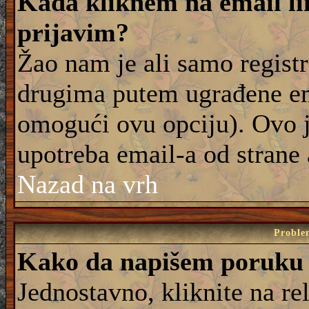
Kada kliknem na email lin
prijavim?
Žao nam je ali samo registr
drugima putem ugrađene em
omogući ovu opciju). Ovo j
upotreba email-a od strane
Nazad na vrh
Proble
Kako da napišem poruku
Jednostavno, kliknite na r