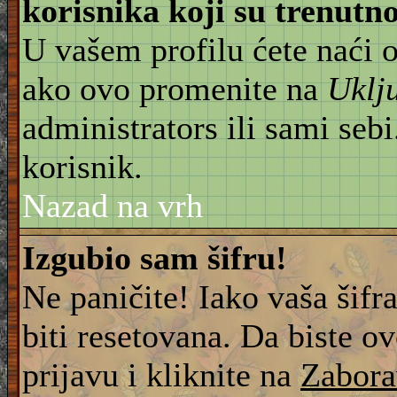
korisnika koji su trenut
U vašem profilu ćete naći 
ako ovo promenite na
Uklj
administrators ili sami sebi
korisnik.
Nazad na vrh
Izgubio sam šifru!
Ne paničite! Iako vaša šifr
biti resetovana. Da biste ov
prijavu i kliknite na
Zabora