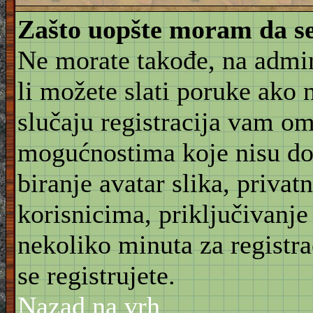
Zašto uopšte moram da se
Ne morate takođe, na admin
li možete slati poruke ako 
slučaju registracija vam o
mogućnostima koje nisu do
biranje avatar slika, priva
korisnicima, priključivanje
nekoliko minuta za registr
se registrujete.
Nazad na vrh