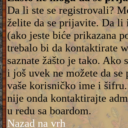
Da li ste se registrovali? M
želite da se prijavite. Da l
(ako jeste biće prikazana p
trebalo bi da kontaktirate 
saznate žašto je tako. Ako 
i još uvek ne možete da se 
vaše korisničko ime i šifru
nije onda kontaktirajte adm
u redu sa boardom.
Nazad na vrh