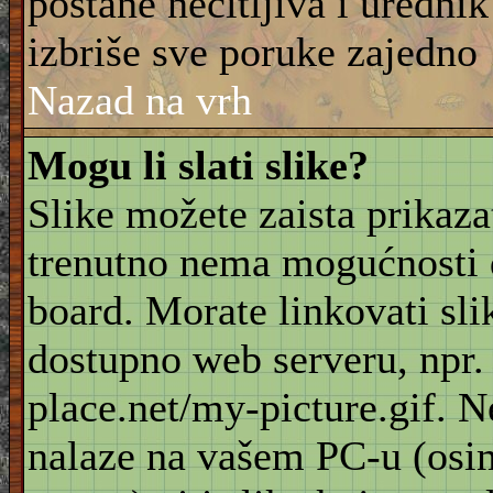
postane nečitljiva i urednik
izbriše sve poruke zajedno
Nazad na vrh
Mogu li slati slike?
Slike možete zaista prikaz
trenutno nema mogućnosti d
board. Morate linkovati sli
dostupno web serveru, npr
place.net/my-picture.gif. N
nalaze na vašem PC-u (osi