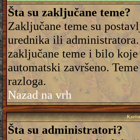
Šta su zaključane teme?
Zaključane teme su postavl
urednika ili administrator
zaključane teme i bilo koje 
automatski završeno. Teme
razloga.
Nazad na vrh
Korisn
Šta su administratori?