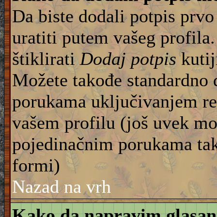
Da biste dodali potpis prvo
uratiti putem vašeg profila
štiklirati
Dodaj potpis
kutij
Možete takođe standardno 
porukama uključivanjem re
vašem profilu (još uvek mo
pojedinačnim porukama tako
formi)
Nazad na vrh
Kako da napravim glasan