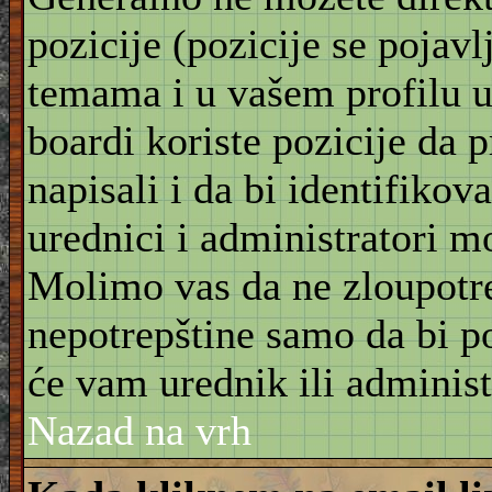
pozicije (pozicije se pojav
temama i u vašem profilu u 
boardi koriste pozicije da 
napisali i da bi identifikov
urednici i administratori m
Molimo vas da ne zloupotre
nepotrepštine samo da bi po
će vam urednik ili administ
Nazad na vrh