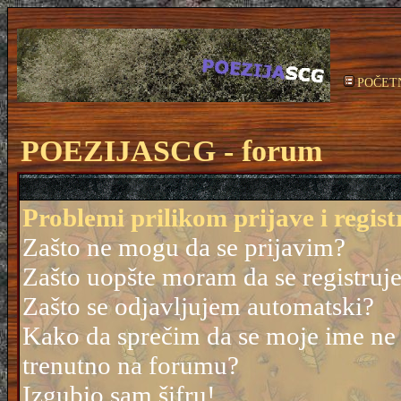
POČET
POEZIJASCG - forum
Problemi prilikom prijave i regist
Zašto ne mogu da se prijavim?
Zašto uopšte moram da se registruj
Zašto se odjavljujem automatski?
Kako da sprečim da se moje ime ne po
trenutno na forumu?
Izgubio sam šifru!