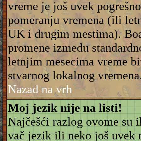
vreme je još uvek pogrešno
pomeranju vremena (ili let
UK i drugim mestima). Boar
promene između standardn
letnjim mesecima vreme bit
stvarnog lokalnog vremena
Nazad na vrh
Moj jezik nije na listi!
Najčešći razlog ovome su il
vač jezik ili neko još uvek