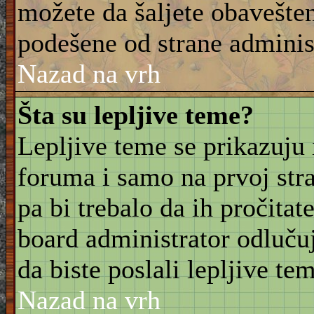
možete da šaljete obavešten
podešene od strane adminis
Nazad na vrh
Šta su lepljive teme?
Lepljive teme se prikazuju
foruma i samo na prvoj stra
pa bi trebalo da ih pročitat
board administrator odluču
da biste poslali lepljive t
Nazad na vrh