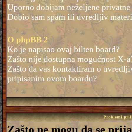
Uporno dobijam neželjene privatne
Dobio sam spam ili uvredljiv mater
O phpBB 2
Ko je napisao ovaj bilten board?
Zašto nije dostupna mogućnost X-a
Zašto da vas kontaktiram o uvredlji
pripisanim ovom boardu?
Problemi pril
Zašto ne mogu da se prij