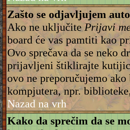
Zašto se odjavljujem aut
Ako ne uključite
Prijavi m
board će vas pamtiti kao pr
Ovo sprečava da se neko dru
prijavljeni štiklirajte kuti
ovo ne preporučujemo ako b
kompjutera, npr. biblioteke,
Nazad na vrh
Kako da sprečim da se moj