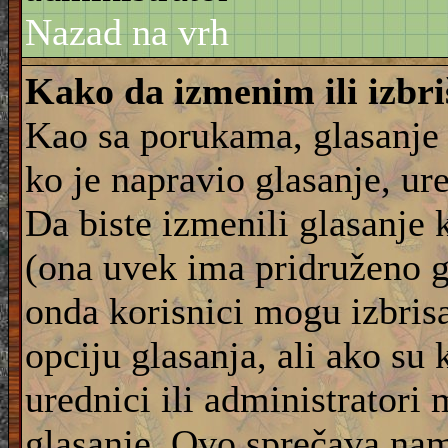
Nazad na vrh
Kako da izmenim ili izbr
Kao sa porukama, glasanje
ko je napravio glasanje, ur
Da biste izmenili glasanje 
(ona uvek ima pridruženo g
onda korisnici mogu izbrisat
opciju glasanja, ali ako su 
urednici ili administratori
glasanje. Ovo sprečava na