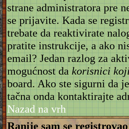
strane administratora pre 
se prijavite. Kada se regist
trebate da reaktivirate nal
pratite instrukcije, a ako ni
email? Jedan razlog za akti
mogućnost da
korisnici ko
board. Ako ste sigurni da je
tačna onda kontaktirajte ad
Nazad na vrh
Ranije sam se registrovao