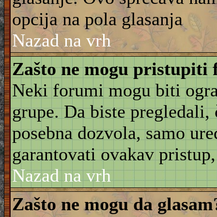
opcija na pola glasanja
Nazad na vrh
Zašto ne mogu pristupiti
Neki forumi mogu biti ogra
grupe. Da biste pregledali, č
posebna dozvola, samo ure
garantovati ovakav pristup, 
Nazad na vrh
Zašto ne mogu da glasam