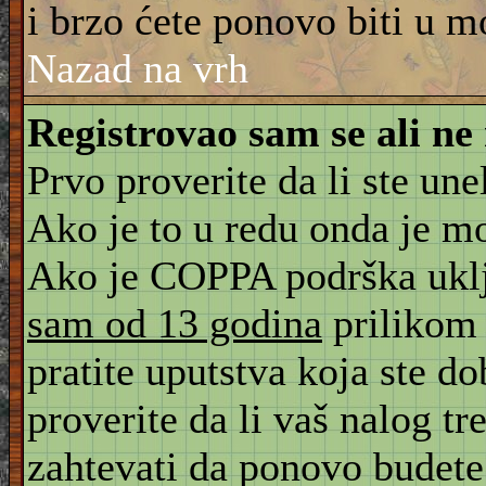
i brzo ćete ponovo biti u m
Nazad na vrh
Registrovao sam se ali ne
Prvo proverite da li ste une
Ako je to u redu onda je m
Ako je COPPA podrška uklju
sam od 13 godina
prilikom 
pratite uputstva koja ste d
proverite da li vaš nalog tr
zahtevati da ponovo budete r