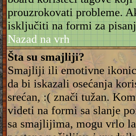
prouzrokovati probleme. 
isključiti na formi za pisanj
Nazad na vrh
Šta su smajliji?
Smajliji ili emotivne ikonic
da bi iskazali osećanja kori
srećan, :( znači tužan. Kom
videti na formi sa slanje p
sa smajlijima, mogu vrlo l