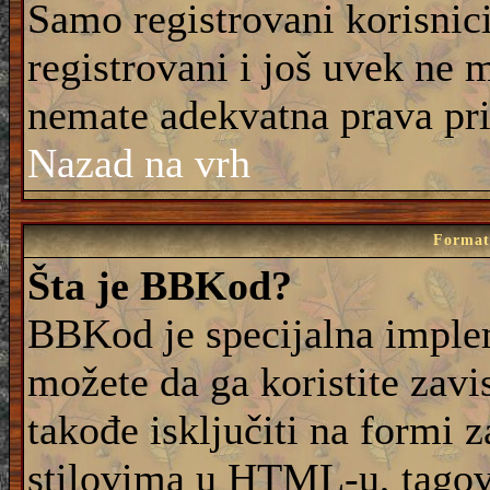
Samo registrovani korisnic
registrovani i još uvek ne 
nemate adekvatna prava pri
Nazad na vrh
Formati
Šta je BBKod?
BBKod je specijalna imple
možete da ga koristite zavi
takođe isključiti na formi 
stilovima u HTML-u, tagovi