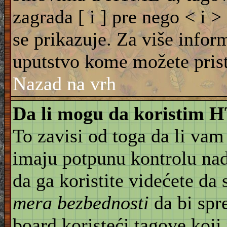
zagrada [ i ] pre nego < i >
se prikazuje. Za više info
uputstvo kome možete pristu
Nazad na vrh
Da li mogu da koristim
To zavisi od toga da li vam
imaju potpunu kontrolu na
da ga koristite videćete da
mera bezbednosti
da bi spr
board koristeći tagove koji