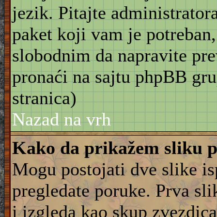
jezik. Pitajte administrator
paket koji vam je potreban,
slobodnim da napravite pre
pronaći na sajtu phpBB gru
stranica)
Nazad na vrh
Kako da prikažem sliku 
Mogu postojati dve slike i
pregledate poruke. Prva slik
i izgleda kao skup zvezdica