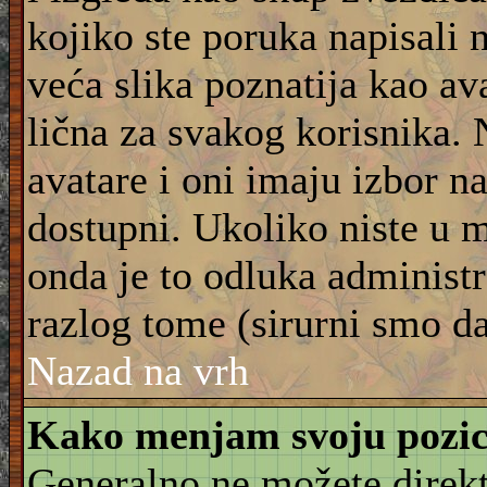
kojiko ste poruka napisali 
veća slika poznatija kao ava
lična za svakog korisnika.
avatare i oni imaju izbor na
dostupni. Ukoliko niste u m
onda je to odluka administra
razlog tome (sirurni smo da
Nazad na vrh
Kako menjam svoju pozic
Generalno ne možete direkt