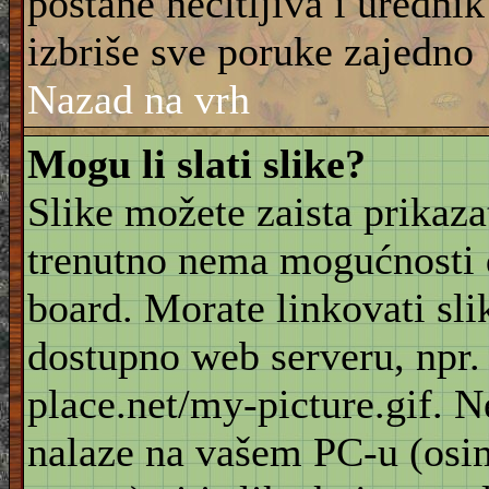
postane nečitljiva i urednik
izbriše sve poruke zajedno
Nazad na vrh
Mogu li slati slike?
Slike možete zaista prikaz
trenutno nema mogućnosti d
board. Morate linkovati sli
dostupno web serveru, npr
place.net/my-picture.gif. N
nalaze na vašem PC-u (osi