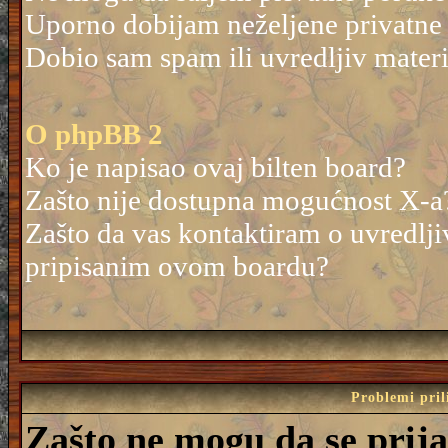
Uporno dobijam neželjene privatne
Dobio sam spam ili uvredljiv mater
O phpBB 2
Ko je napisao ovaj bilten board?
Zašto nije dostupna mogućnost X-a
Zašto da vas kontaktiram o uvredlji
pripisanim ovom boardu?
Problemi pril
Zašto ne mogu da se prij