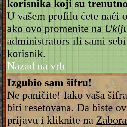
korisnika koji su trenut
U vašem profilu ćete naći 
ako ovo promenite na
Uklj
administrators ili sami sebi
korisnik.
Nazad na vrh
Izgubio sam šifru!
Ne paničite! Iako vaša šifr
biti resetovana. Da biste ov
prijavu i kliknite na
Zabora