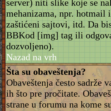
server) niti slike koje se n
mehanizama, npr. hotmail i
zaštićeni sajtovi, itd. Da bis
BBKod [img] tag ili odgov
dozvoljeno).
Nazad na vrh
Šta su obaveštenja?
Obaveštenja često sadrže va
ih što pre pročitate. Obave
strane u forumu na kome su 