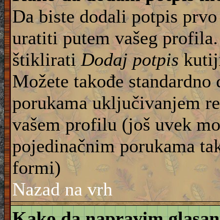
Da biste dodali potpis prvo
uratiti putem vašeg profila
štiklirati
Dodaj potpis
kutij
Možete takođe standardno 
porukama uključivanjem re
vašem profilu (još uvek mo
pojedinačnim porukama tako
formi)
Nazad na vrh
Kako da napravim glasan