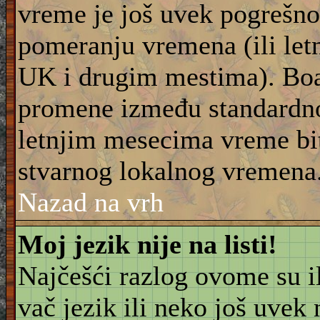
vreme je još uvek pogrešno
pomeranju vremena (ili let
UK i drugim mestima). Boar
promene između standardn
letnjim mesecima vreme bit
stvarnog lokalnog vremena
Nazad na vrh
Moj jezik nije na listi!
Najčešći razlog ovome su il
vač jezik ili neko još uvek