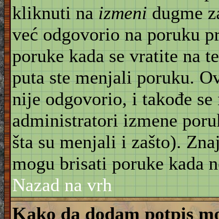
kliknuti na
izmeni
dugme za
već odgovorio na poruku pr
poruke kada se vratite na t
puta ste menjali poruku. O
nije odgovorio, i takođe se 
administratori izmene poru
šta su menjali i zašto). Znaj
mogu brisati poruke kada n
Nazad na vrh
Kako da dodam potpis mo