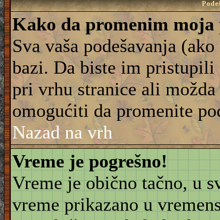
Pode
Kako da promenim moja 
Sva vaša podešavanja (ako 
bazi. Da biste im pristupili
pri vrhu stranice ali možda 
omogućiti da promenite po
Nazad na vrh
Vreme je pogrešno!
Vreme je obično tačno, u sv
vreme prikazano u vremensk