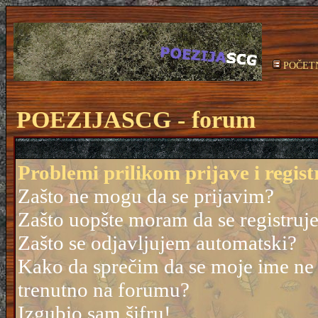
POČET
POEZIJASCG - forum
Problemi prilikom prijave i regist
Zašto ne mogu da se prijavim?
Zašto uopšte moram da se registruj
Zašto se odjavljujem automatski?
Kako da sprečim da se moje ime ne po
trenutno na forumu?
Izgubio sam šifru!