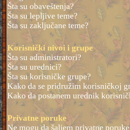
Šta su obaveštenja?
Šta su lepljive teme?
Šta su zaključane teme?
Korisnički nivoi i grupe
Šta su administratori?
Šta su urednici?
Šta su korisničke grupe?
Kako da se pridružim korisničkoj g
Kako da postanem urednik korisnič
Privatne poruke
Ne mogu da šaljem privatne poruke