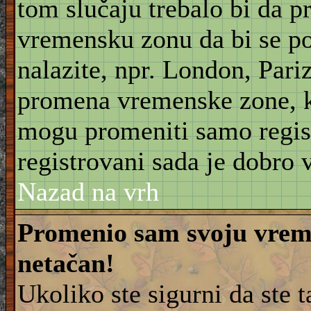
tom slučaju trebalo bi da 
vremensku zonu da bi se po
nalazite, npr. London, Pariz
promena vremenske zone, 
mogu promeniti samo regist
registrovani sada je dobro v
Nazad na vrh
Promenio sam svoju vreme
netačan!
Ukoliko ste sigurni da ste 