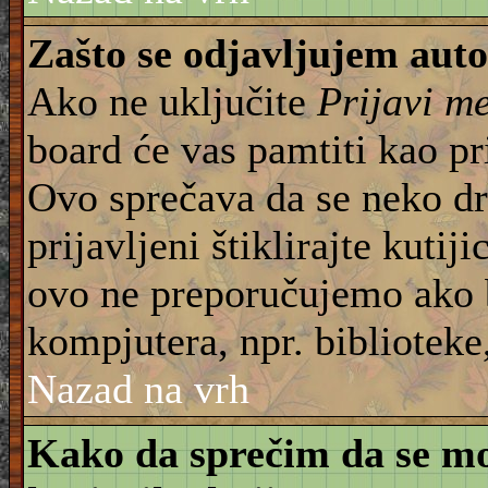
Zašto se odjavljujem aut
Ako ne uključite
Prijavi m
board će vas pamtiti kao pr
Ovo sprečava da se neko dru
prijavljeni štiklirajte kuti
ovo ne preporučujemo ako b
kompjutera, npr. biblioteke,
Nazad na vrh
Kako da sprečim da se moj