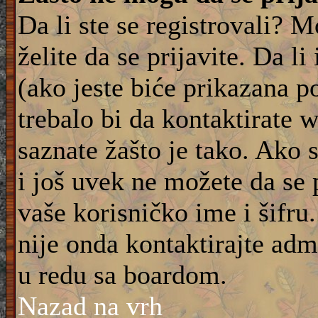
Da li ste se registrovali? M
želite da se prijavite. Da l
(ako jeste biće prikazana p
trebalo bi da kontaktirate 
saznate žašto je tako. Ako 
i još uvek ne možete da se 
vaše korisničko ime i šifru
nije onda kontaktirajte adm
u redu sa boardom.
Nazad na vrh