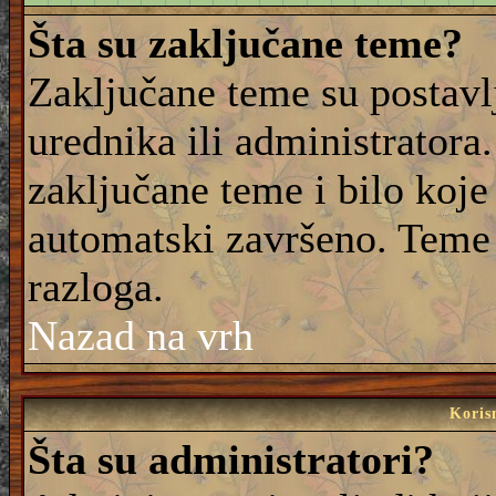
Šta su zaključane teme?
Zaključane teme su postavl
urednika ili administrator
zaključane teme i bilo koje 
automatski završeno. Teme
razloga.
Nazad na vrh
Korisn
Šta su administratori?