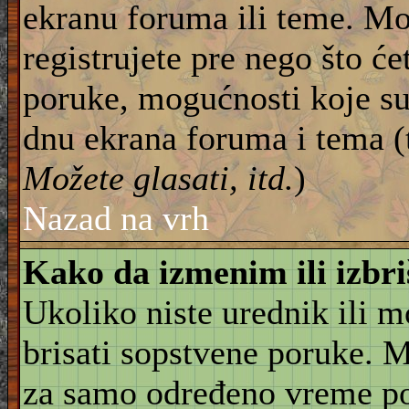
ekranu foruma ili teme. Mo
registrujete pre nego što će
poruke, mogućnosti koje su
dnu ekrana foruma i tema (
Možete glasati, itd.
)
Nazad na vrh
Kako da izmenim ili izbr
Ukoliko niste urednik ili 
brisati sopstvene poruke. 
za samo određeno vreme pos