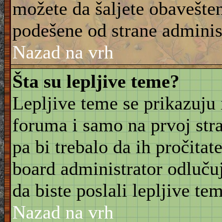
možete da šaljete obavešten
podešene od strane adminis
Nazad na vrh
Šta su lepljive teme?
Lepljive teme se prikazuju
foruma i samo na prvoj stra
pa bi trebalo da ih pročitat
board administrator odluču
da biste poslali lepljive t
Nazad na vrh