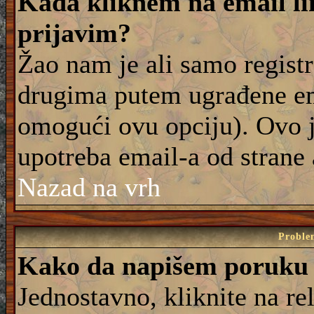
Kada kliknem na email lin
prijavim?
Žao nam je ali samo registr
drugima putem ugrađene em
omogući ovu opciju). Ovo j
upotreba email-a od strane
Nazad na vrh
Proble
Kako da napišem poruku
Jednostavno, kliknite na r