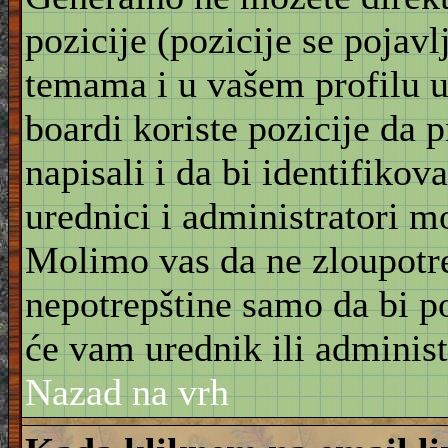
pozicije (pozicije se pojav
temama i u vašem profilu u 
boardi koriste pozicije da 
napisali i da bi identifikov
urednici i administratori m
Molimo vas da ne zloupotre
nepotrepštine samo da bi po
će vam urednik ili administ
Nazad na vrh