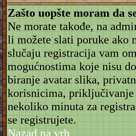
Zašto uopšte moram da se
Ne morate takođe, na admin
li možete slati poruke ako 
slučaju registracija vam o
mogućnostima koje nisu do
biranje avatar slika, priva
korisnicima, priključivanje
nekoliko minuta za registr
se registrujete.
Nazad na vrh