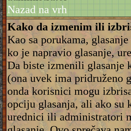
Nazad na vrh
Kako da izmenim ili izbr
Kao sa porukama, glasanje
ko je napravio glasanje, ur
Da biste izmenili glasanje 
(ona uvek ima pridruženo g
onda korisnici mogu izbrisat
opciju glasanja, ali ako su 
urednici ili administratori
glasanje. Ovo sprečava na