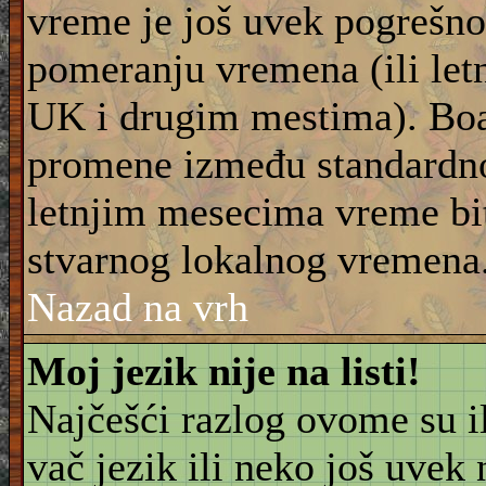
vreme je još uvek pogrešno
pomeranju vremena (ili let
UK i drugim mestima). Boar
promene između standardn
letnjim mesecima vreme bit
stvarnog lokalnog vremena
Nazad na vrh
Moj jezik nije na listi!
Najčešći razlog ovome su il
vač jezik ili neko još uvek