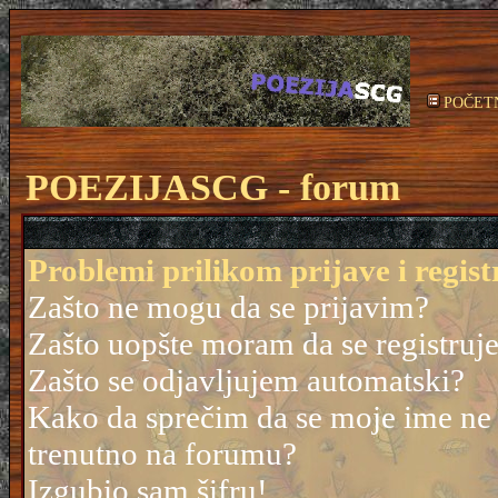
POČET
POEZIJASCG - forum
Problemi prilikom prijave i regist
Zašto ne mogu da se prijavim?
Zašto uopšte moram da se registruj
Zašto se odjavljujem automatski?
Kako da sprečim da se moje ime ne po
trenutno na forumu?
Izgubio sam šifru!