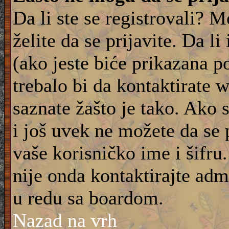
Da li ste se registrovali? M
želite da se prijavite. Da l
(ako jeste biće prikazana p
trebalo bi da kontaktirate 
saznate žašto je tako. Ako 
i još uvek ne možete da se 
vaše korisničko ime i šifru
nije onda kontaktirajte adm
u redu sa boardom.
Nazad na vrh