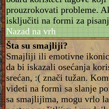
prouzrokovati probleme. 
isključiti na formi za pisanj
Nazad na vrh
Šta su smajliji?
Smajliji ili emotivne ikonic
da bi iskazali osećanja kori
srećan, :( znači tužan. Kom
videti na formi sa slanje p
sa smajlijima, mogu vrlo l