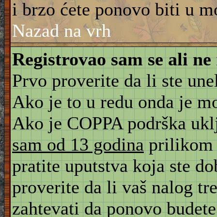
i brzo ćete ponovo biti u m
Nazad na vrh
Registrovao sam se ali ne
Prvo proverite da li ste une
Ako je to u redu onda je m
Ako je COPPA podrška uklju
sam od 13 godina
prilikom 
pratite uputstva koja ste d
proverite da li vaš nalog tr
zahtevati da ponovo budete r