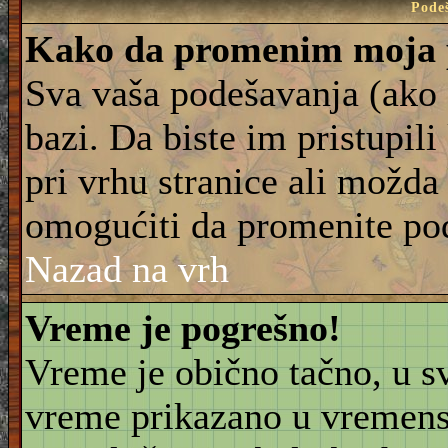
Pode
Kako da promenim moja 
Sva vaša podešavanja (ako 
bazi. Da biste im pristupili
pri vrhu stranice ali možda 
omogućiti da promenite po
Nazad na vrh
Vreme je pogrešno!
Vreme je obično tačno, u sv
vreme prikazano u vremensk