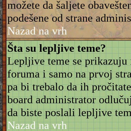
možete da šaljete obavešten
podešene od strane adminis
Nazad na vrh
Šta su lepljive teme?
Lepljive teme se prikazuju
foruma i samo na prvoj stra
pa bi trebalo da ih pročitat
board administrator odluču
da biste poslali lepljive t
Nazad na vrh