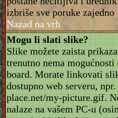
postane nečitljiva i urednik
izbriše sve poruke zajedno
Nazad na vrh
Mogu li slati slike?
Slike možete zaista prikaz
trenutno nema mogućnosti d
board. Morate linkovati sli
dostupno web serveru, npr
place.net/my-picture.gif. N
nalaze na vašem PC-u (osi