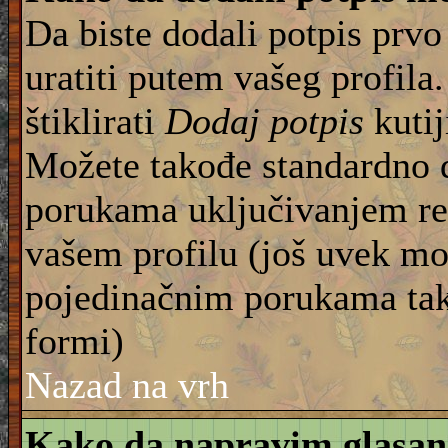
Da biste dodali potpis prvo
uratiti putem vašeg profila
štiklirati
Dodaj potpis
kutij
Možete takođe standardno 
porukama uključivanjem re
vašem profilu (još uvek mo
pojedinačnim porukama tako
formi)
Nazad na vrh
Kako da napravim glasan