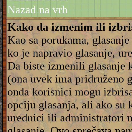
Nazad na vrh
Kako da izmenim ili izbr
Kao sa porukama, glasanje
ko je napravio glasanje, ur
Da biste izmenili glasanje 
(ona uvek ima pridruženo g
onda korisnici mogu izbrisat
opciju glasanja, ali ako su 
urednici ili administratori
glasanje. Ovo sprečava na