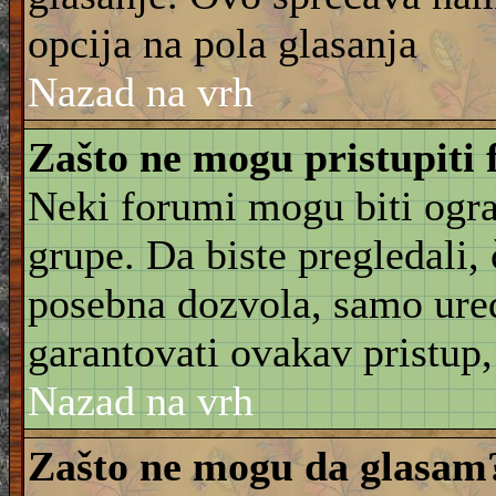
opcija na pola glasanja
Nazad na vrh
Zašto ne mogu pristupiti
Neki forumi mogu biti ogra
grupe. Da biste pregledali, č
posebna dozvola, samo ure
garantovati ovakav pristup, 
Nazad na vrh
Zašto ne mogu da glasam