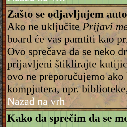
Zašto se odjavljujem aut
Ako ne uključite
Prijavi m
board će vas pamtiti kao pr
Ovo sprečava da se neko dru
prijavljeni štiklirajte kuti
ovo ne preporučujemo ako b
kompjutera, npr. biblioteke,
Nazad na vrh
Kako da sprečim da se moj