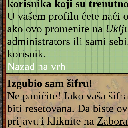
korisnika koji su trenut
U vašem profilu ćete naći 
ako ovo promenite na
Uklj
administrators ili sami sebi
korisnik.
Nazad na vrh
Izgubio sam šifru!
Ne paničite! Iako vaša šifr
biti resetovana. Da biste ov
prijavu i kliknite na
Zabora