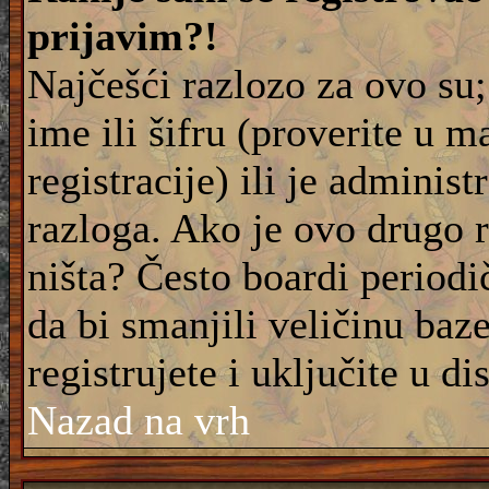
prijavim?!
Najčešći razlozo za ovo su;
ime ili šifru (proverite u m
registracije) ili je adminis
razloga. Ako je ovo drugo 
ništa? Često boardi periodi
da bi smanjili veličinu baz
registrujete i uključite u di
Nazad na vrh