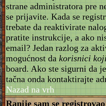
strane administratora pre 
se prijavite. Kada se regist
trebate da reaktivirate nal
pratite instrukcije, a ako ni
email? Jedan razlog za akti
mogućnost da
korisnici ko
board. Ako ste sigurni da je
tačna onda kontaktirajte ad
Nazad na vrh
Ranije sam se registrovao