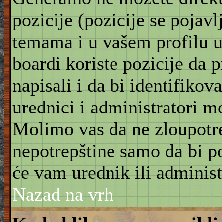
pozicije (pozicije se pojav
temama i u vašem profilu u 
boardi koriste pozicije da 
napisali i da bi identifikov
urednici i administratori m
Molimo vas da ne zloupotre
nepotrepštine samo da bi po
će vam urednik ili administ
Nazad na vrh