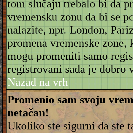
tom slučaju trebalo bi da 
vremensku zonu da bi se po
nalazite, npr. London, Pariz
promena vremenske zone, 
mogu promeniti samo regist
registrovani sada je dobro v
Nazad na vrh
Promenio sam svoju vreme
netačan!
Ukoliko ste sigurni da ste 