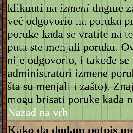
kliknuti na
izmeni
dugme za
već odgovorio na poruku pr
poruke kada se vratite na t
puta ste menjali poruku. O
nije odgovorio, i takođe se 
administratori izmene poru
šta su menjali i zašto). Znaj
mogu brisati poruke kada n
Nazad na vrh
Kako da dodam potpis mo