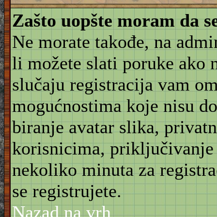
Zašto uopšte moram da se
Ne morate takođe, na admin
li možete slati poruke ako 
slučaju registracija vam o
mogućnostima koje nisu do
biranje avatar slika, priva
korisnicima, priključivanje
nekoliko minuta za registr
se registrujete.
Nazad na vrh