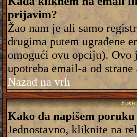
Kada kliknem na email lin
prijavim?
Žao nam je ali samo registr
drugima putem ugrađene em
omogući ovu opciju). Ovo j
upotreba email-a od strane
Nazad na vrh
Proble
Kako da napišem poruku
Jednostavno, kliknite na r