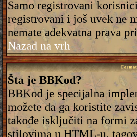
Samo registrovani korisnic
registrovani i još uvek ne 
nemate adekvatna prava pri
Nazad na vrh
Formati
Šta je BBKod?
BBKod je specijalna imple
možete da ga koristite zavi
takođe isključiti na formi 
stilovima u HTML-u, tagovi