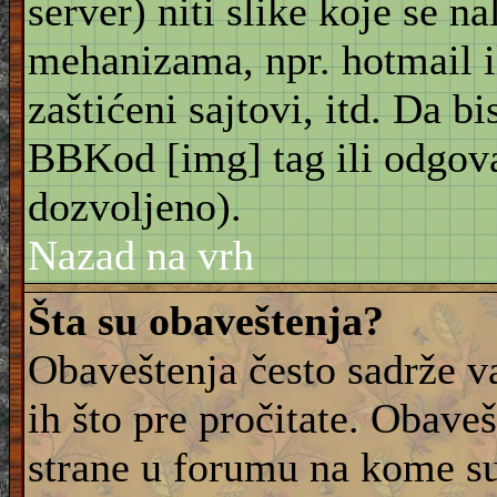
server) niti slike koje se n
mehanizama, npr. hotmail i
zaštićeni sajtovi, itd. Da bis
BBKod [img] tag ili odgov
dozvoljeno).
Nazad na vrh
Šta su obaveštenja?
Obaveštenja često sadrže va
ih što pre pročitate. Obave
strane u forumu na kome su 