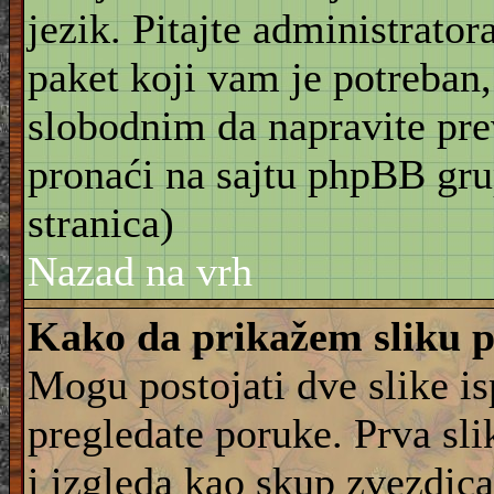
jezik. Pitajte administrator
paket koji vam je potreban,
slobodnim da napravite pre
pronaći na sajtu phpBB gru
stranica)
Nazad na vrh
Kako da prikažem sliku 
Mogu postojati dve slike i
pregledate poruke. Prva slik
i izgleda kao skup zvezdica