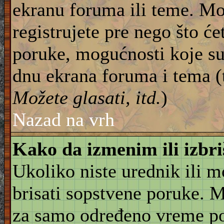
ekranu foruma ili teme. Mo
registrujete pre nego što će
poruke, mogućnosti koje su
dnu ekrana foruma i tema (
Možete glasati, itd.
)
Nazad na vrh
Kako da izmenim ili izbr
Ukoliko niste urednik ili 
brisati sopstvene poruke. 
za samo određeno vreme pos