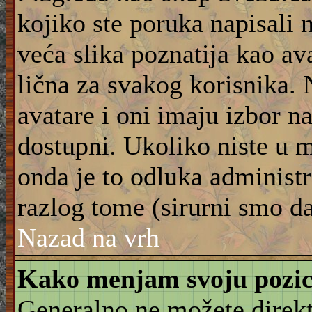
kojiko ste poruka napisali 
veća slika poznatija kao ava
lična za svakog korisnika.
avatare i oni imaju izbor na
dostupni. Ukoliko niste u m
onda je to odluka administra
razlog tome (sirurni smo da
Nazad na vrh
Kako menjam svoju pozic
Generalno ne možete direkt