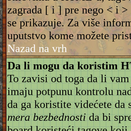
zagrada [ i ] pre nego < i >
se prikazuje. Za više info
uputstvo kome možete pristu
Nazad na vrh
Da li mogu da koristim
To zavisi od toga da li vam
imaju potpunu kontrolu na
da ga koristite videćete da
mera bezbednosti
da bi spr
board koristeći tagove koji