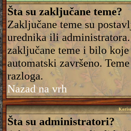
Šta su zaključane teme?
Zaključane teme su postavl
urednika ili administrator
zaključane teme i bilo koje 
automatski završeno. Teme
razloga.
Nazad na vrh
Korisn
Šta su administratori?