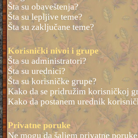
Šta su obaveštenja?
Šta su lepljive teme?
Šta su zaključane teme?
Korisnički nivoi i grupe
Šta su administratori?
Šta su urednici?
Šta su korisničke grupe?
Kako da se pridružim korisničkoj g
Kako da postanem urednik korisnič
Privatne poruke
Ne mogu da šaljem privatne poruke