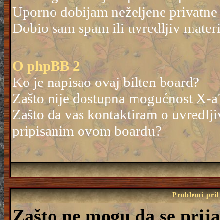
Uporno dobijam neželjene privatne
Dobio sam spam ili uvredljiv mater
O phpBB 2
Ko je napisao ovaj bilten board?
Zašto nije dostupna mogućnost X-a
Zašto da vas kontaktiram o uvredlji
pripisanim ovom boardu?
Problemi pril
Zašto ne mogu da se prij