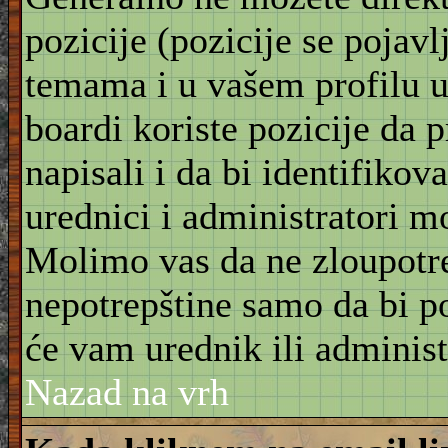
pozicije (pozicije se pojav
temama i u vašem profilu u 
boardi koriste pozicije da 
napisali i da bi identifikov
urednici i administratori m
Molimo vas da ne zloupotre
nepotrepštine samo da bi po
će vam urednik ili administ
Nazad na vrh