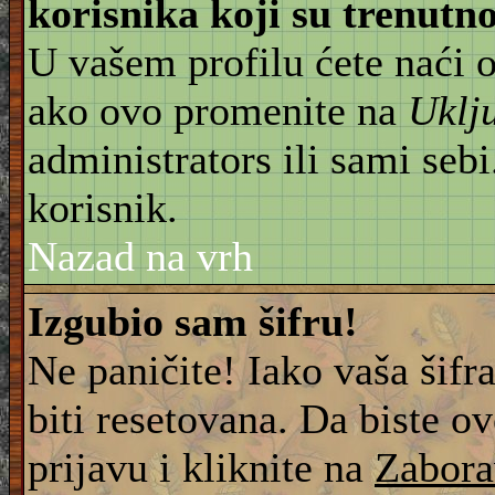
korisnika koji su trenut
U vašem profilu ćete naći 
ako ovo promenite na
Uklj
administrators ili sami sebi
korisnik.
Nazad na vrh
Izgubio sam šifru!
Ne paničite! Iako vaša šifr
biti resetovana. Da biste ov
prijavu i kliknite na
Zabora