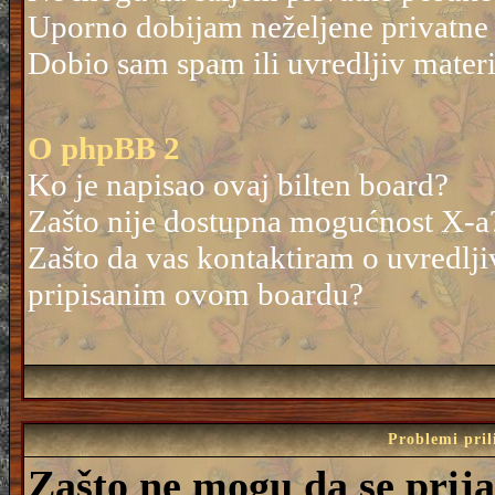
Uporno dobijam neželjene privatne
Dobio sam spam ili uvredljiv mater
O phpBB 2
Ko je napisao ovaj bilten board?
Zašto nije dostupna mogućnost X-a
Zašto da vas kontaktiram o uvredlji
pripisanim ovom boardu?
Problemi pril
Zašto ne mogu da se prij