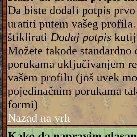
Da biste dodali potpis prvo
uratiti putem vašeg profila
štiklirati
Dodaj potpis
kutij
Možete takođe standardno 
porukama uključivanjem re
vašem profilu (još uvek mo
pojedinačnim porukama tako
formi)
Nazad na vrh
Kako da napravim glasan