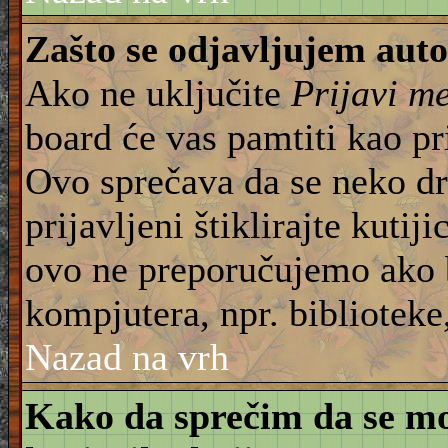
Zašto se odjavljujem aut
Ako ne uključite
Prijavi m
board će vas pamtiti kao pr
Ovo sprečava da se neko dru
prijavljeni štiklirajte kuti
ovo ne preporučujemo ako b
kompjutera, npr. biblioteke,
Nazad na vrh
Kako da sprečim da se moj