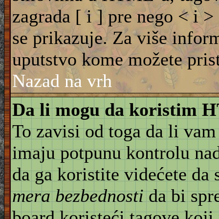
zagrada [ i ] pre nego < i >
se prikazuje. Za više info
uputstvo kome možete pristu
Nazad na vrh
Da li mogu da koristim
To zavisi od toga da li vam
imaju potpunu kontrolu na
da ga koristite videćete da
mera bezbednosti
da bi spr
board koristeći tagove koji