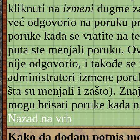
kliknuti na
izmeni
dugme za
već odgovorio na poruku pr
poruke kada se vratite na t
puta ste menjali poruku. O
nije odgovorio, i takođe se 
administratori izmene poru
šta su menjali i zašto). Znaj
mogu brisati poruke kada n
Nazad na vrh
Kako da dodam potpis mo