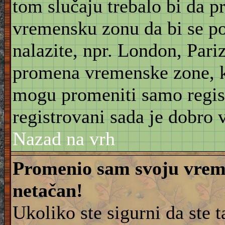
tom slučaju trebalo bi da 
vremensku zonu da bi se po
nalazite, npr. London, Pariz
promena vremenske zone, 
mogu promeniti samo regist
registrovani sada je dobro v
Nazad na vrh
Promenio sam svoju vreme
netačan!
Ukoliko ste sigurni da ste 