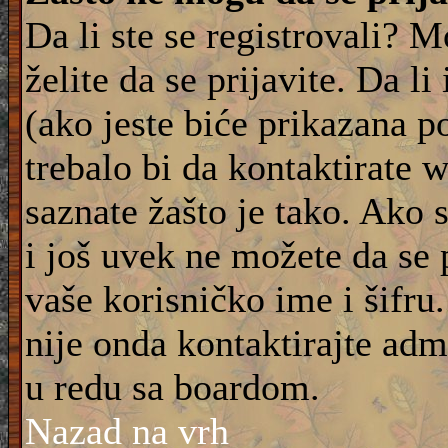
Da li ste se registrovali? M
želite da se prijavite. Da l
(ako jeste biće prikazana p
trebalo bi da kontaktirate 
saznate žašto je tako. Ako 
i još uvek ne možete da se 
vaše korisničko ime i šifru
nije onda kontaktirajte adm
u redu sa boardom.
Nazad na vrh