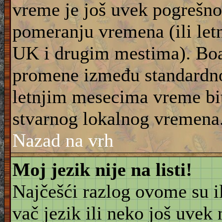
vreme je još uvek pogrešno
pomeranju vremena (ili let
UK i drugim mestima). Boar
promene između standardn
letnjim mesecima vreme bit
stvarnog lokalnog vremena
Nazad na vrh
Moj jezik nije na listi!
Najčešći razlog ovome su il
vač jezik ili neko još uvek