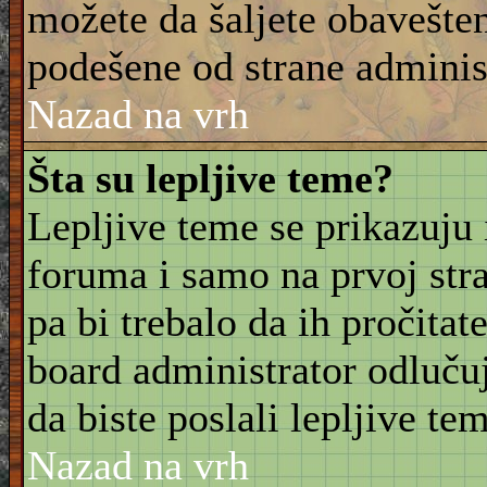
možete da šaljete obavešten
podešene od strane adminis
Nazad na vrh
Šta su lepljive teme?
Lepljive teme se prikazuju
foruma i samo na prvoj stra
pa bi trebalo da ih pročitat
board administrator odluču
da biste poslali lepljive t
Nazad na vrh