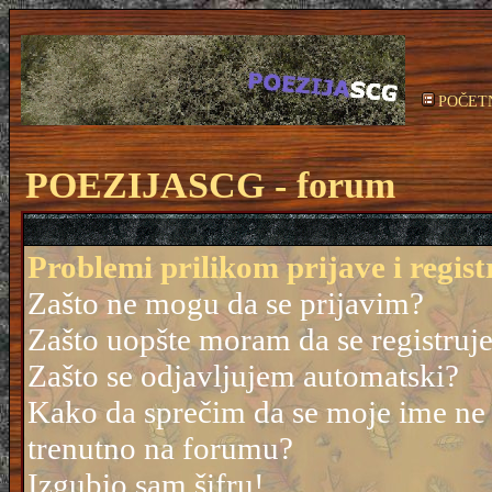
POČET
POEZIJASCG - forum
Problemi prilikom prijave i regist
Zašto ne mogu da se prijavim?
Zašto uopšte moram da se registruj
Zašto se odjavljujem automatski?
Kako da sprečim da se moje ime ne po
trenutno na forumu?
Izgubio sam šifru!