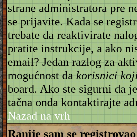
strane administratora pre 
se prijavite. Kada se regist
trebate da reaktivirate nal
pratite instrukcije, a ako ni
email? Jedan razlog za akti
mogućnost da
korisnici ko
board. Ako ste sigurni da je
tačna onda kontaktirajte ad
Nazad na vrh
Ranije sam se registrovao