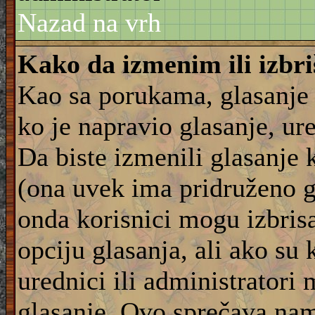
Nazad na vrh
Kako da izmenim ili izbr
Kao sa porukama, glasanje
ko je napravio glasanje, ur
Da biste izmenili glasanje 
(ona uvek ima pridruženo g
onda korisnici mogu izbrisat
opciju glasanja, ali ako su 
urednici ili administratori
glasanje. Ovo sprečava na