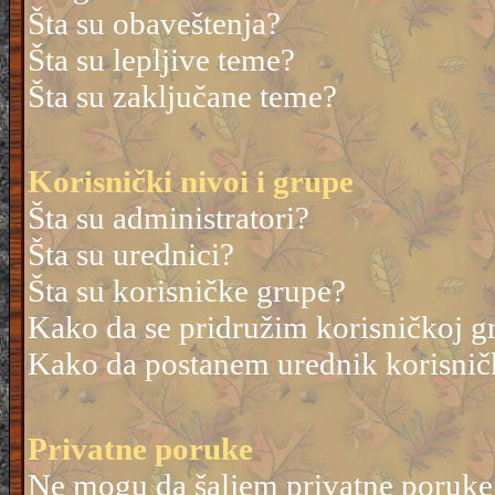
Šta su obaveštenja?
Šta su lepljive teme?
Šta su zaključane teme?
Korisnički nivoi i grupe
Šta su administratori?
Šta su urednici?
Šta su korisničke grupe?
Kako da se pridružim korisničkoj g
Kako da postanem urednik korisnič
Privatne poruke
Ne mogu da šaljem privatne poruke