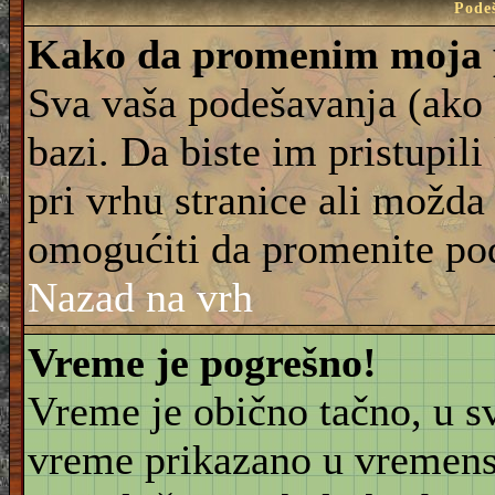
Pode
Kako da promenim moja 
Sva vaša podešavanja (ako 
bazi. Da biste im pristupili
pri vrhu stranice ali možda 
omogućiti da promenite po
Nazad na vrh
Vreme je pogrešno!
Vreme je obično tačno, u sv
vreme prikazano u vremensk