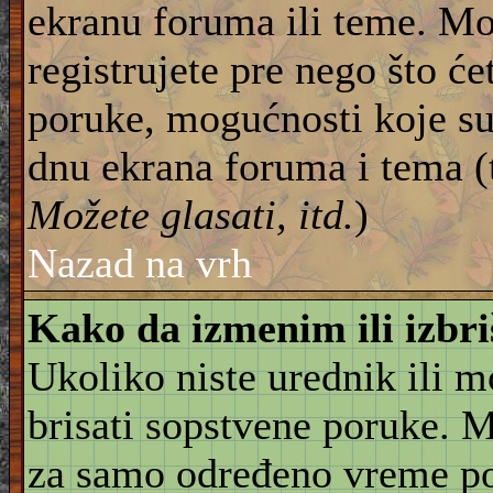
ekranu foruma ili teme. Mo
registrujete pre nego što će
poruke, mogućnosti koje su
dnu ekrana foruma i tema (
Možete glasati, itd.
)
Nazad na vrh
Kako da izmenim ili izbr
Ukoliko niste urednik ili 
brisati sopstvene poruke. 
za samo određeno vreme pos