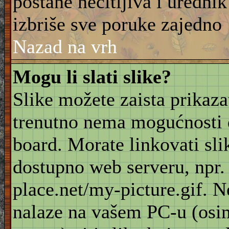
postane nečitljiva i urednik
izbriše sve poruke zajedno
Nazad na vrh
Mogu li slati slike?
Slike možete zaista prikaz
trenutno nema mogućnosti d
board. Morate linkovati sli
dostupno web serveru, npr
place.net/my-picture.gif. N
nalaze na vašem PC-u (osi