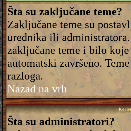
Šta su zaključane teme?
Zaključane teme su postavl
urednika ili administrator
zaključane teme i bilo koje 
automatski završeno. Teme
razloga.
Nazad na vrh
Korisn
Šta su administratori?