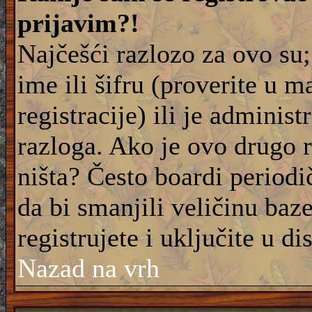
prijavim?!
Najčešći razlozo za ovo su;
ime ili šifru (proverite u m
registracije) ili je adminis
razloga. Ako je ovo drugo 
ništa? Često boardi periodi
da bi smanjili veličinu baz
registrujete i uključite u di
Nazad na vrh