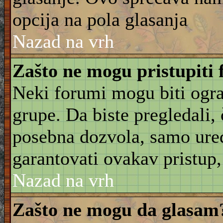
opcija na pola glasanja
Nazad na vrh
Zašto ne mogu pristupiti
Neki forumi mogu biti ogra
grupe. Da biste pregledali, č
posebna dozvola, samo ure
garantovati ovakav pristup, 
Nazad na vrh
Zašto ne mogu da glasam