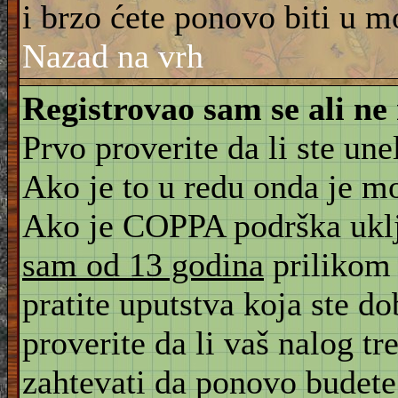
i brzo ćete ponovo biti u m
Nazad na vrh
Registrovao sam se ali ne
Prvo proverite da li ste une
Ako je to u redu onda je m
Ako je COPPA podrška uklju
sam od 13 godina
prilikom 
pratite uputstva koja ste d
proverite da li vaš nalog tr
zahtevati da ponovo budete r