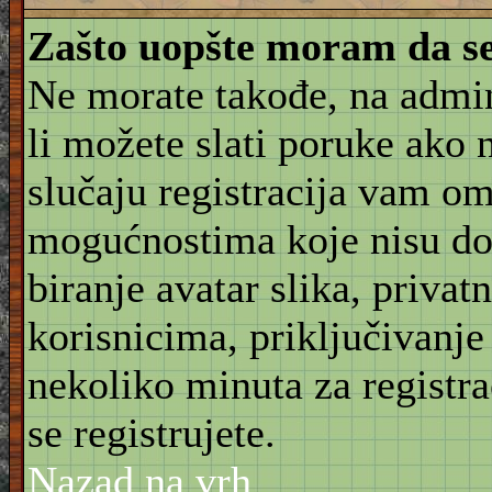
Zašto uopšte moram da se
Ne morate takođe, na admin
li možete slati poruke ako 
slučaju registracija vam o
mogućnostima koje nisu do
biranje avatar slika, priva
korisnicima, priključivanje
nekoliko minuta za registr
se registrujete.
Nazad na vrh