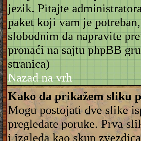
jezik. Pitajte administrator
paket koji vam je potreban,
slobodnim da napravite pre
pronaći na sajtu phpBB gru
stranica)
Nazad na vrh
Kako da prikažem sliku 
Mogu postojati dve slike i
pregledate poruke. Prva slik
i izgleda kao skup zvezdica