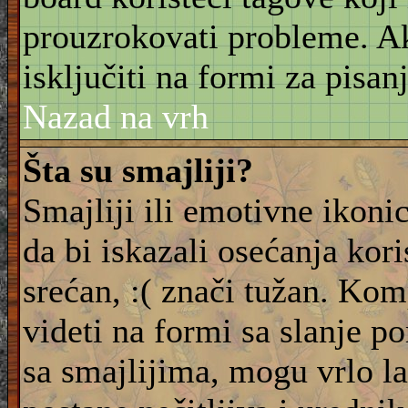
prouzrokovati probleme. 
isključiti na formi za pisanj
Nazad na vrh
Šta su smajliji?
Smajliji ili emotivne ikonic
da bi iskazali osećanja kori
srećan, :( znači tužan. Kom
videti na formi sa slanje p
sa smajlijima, mogu vrlo l