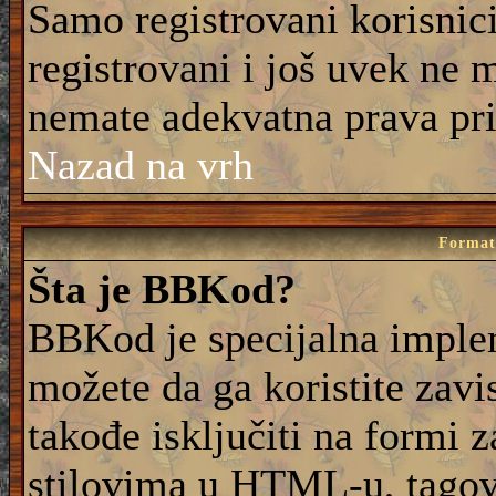
Samo registrovani korisnic
registrovani i još uvek ne 
nemate adekvatna prava pri
Nazad na vrh
Formati
Šta je BBKod?
BBKod je specijalna imple
možete da ga koristite zavi
takođe isključiti na formi 
stilovima u HTML-u, tagovi