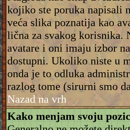
kojiko ste poruka napisali 
veća slika poznatija kao ava
lična za svakog korisnika.
avatare i oni imaju izbor na
dostupni. Ukoliko niste u m
onda je to odluka administra
razlog tome (sirurni smo da
Nazad na vrh
Kako menjam svoju pozic
Generalno ne možete direkt