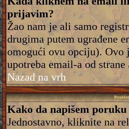
Kada kliknem na email lin
prijavim?
Žao nam je ali samo registr
drugima putem ugrađene em
omogući ovu opciju). Ovo j
upotreba email-a od strane
Nazad na vrh
Proble
Kako da napišem poruku
Jednostavno, kliknite na r