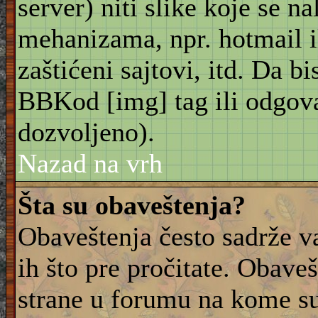
server) niti slike koje se n
mehanizama, npr. hotmail i
zaštićeni sajtovi, itd. Da bis
BBKod [img] tag ili odgov
dozvoljeno).
Nazad na vrh
Šta su obaveštenja?
Obaveštenja često sadrže va
ih što pre pročitate. Obave
strane u forumu na kome su 