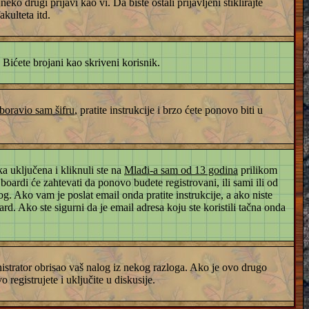
o drugi prijavi kao vi. Da biste ostali prijavljeni štiklirajte
kulteta itd.
. Bićete brojani kao skriveni korisnik.
boravio sam šifru
, pratite instrukcije i brzo ćete ponovo biti u
a uključena i kliknuli ste na
Mlađi-a sam od 13 godina
prilikom
 boardi će zahtevati da ponovo budete registrovani, ili sami ili od
og. Ako vam je poslat email onda pratite instrukcije, a ako niste
d. Ako ste sigurni da je email adresa koju ste koristili tačna onda
ministrator obrisao vaš nalog iz nekog razloga. Ako je ovo drugo
registrujete i uključite u diskusije.