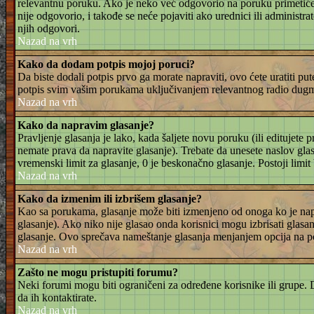
relevantnu poruku. Ako je neko već odgovorio na poruku primetićete
nije odgovorio, i takođe se neće pojaviti ako urednici ili administr
njih odgovori.
Nazad na vrh
Kako da dodam potpis mojoj poruci?
Da biste dodali potpis prvo ga morate napraviti, ovo ćete uratiti pu
potpis svim vašim porukama uključivanjem relevantnog radio dugmet
Nazad na vrh
Kako da napravim glasanje?
Pravljenje glasanja je lako, kada šaljete novu poruku (ili editujet
nemate prava da napravite glasanje). Trebate da unesete naslov glasa
vremenski limit za glasanje, 0 je beskonačno glasanje. Postoji limit
Nazad na vrh
Kako da izmenim ili izbrišem glasanje?
Kao sa porukama, glasanje može biti izmenjeno od onoga ko je napra
glasanje). Ako niko nije glasao onda korisnici mogu izbrisati glasanj
glasanje. Ovo sprečava nameštanje glasanja menjanjem opcija na p
Nazad na vrh
Zašto ne mogu pristupiti forumu?
Neki forumi mogu biti ograničeni za određene korisnike ili grupe. Da
da ih kontaktirate.
Nazad na vrh