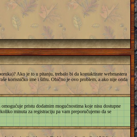
a poruka)? Ako je to u pitanju, trebalo bi da kontaktirate webmastera
 vaše korisničko ime i šifru. Obično je ovo problem, a ako nije onda
 vam omogućuje pristu dodatnim mogućnostima koje nisu dostupne
nekoliko minuta za registraciju pa vam preporučujemo da se