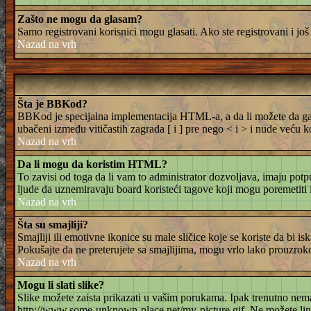
Zašto ne mogu da glasam?
Samo registrovani korisnici mogu glasati. Ako ste registrovani i j
Nazad na vrh
Šta je BBKod?
BBKod je specijalna implementacija HTML-a, a da li možete da ga ko
ubačeni između vitičastih zagrada [ i ] pre nego < i > i nude veću 
Nazad na vrh
Da li mogu da koristim HTML?
To zavisi od toga da li vam to administrator dozvoljava, imaju pot
ljude da uznemiravaju board koristeći tagove koji mogu poremetiti 
Nazad na vrh
Šta su smajliji?
Smajliji ili emotivne ikonice su male sličice koje se koriste da bi is
Pokušajte da ne preterujete sa smajlijima, mogu vrlo lako prouzroko
Nazad na vrh
Mogu li slati slike?
Slike možete zaista prikazati u vašim porukama. Ipak trenutno nema
http://www.some-unknown-place.net/my-picture.gif. Ne možete linkov