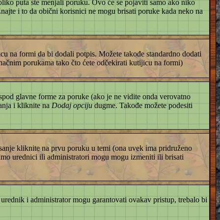
liko puta ste menjali poruku. Ovo će se pojaviti samo ako niko
 Znajte i to da obični korisnici ne mogu brisati poruke kada neko na
icu na formi da bi dodali potpis. Možete takođe standardno dodati
ačnim porukama tako čto ćete odčekirati kutijicu na formi)
spod glavne forme za poruke (ako je ne vidite onda verovatno
nja i kliknite na
Dodaj opciju
dugme. Takođe možete podesiti
asanje kliknite na prvu poruku u temi (ona uvek ima pridruženo
amo urednici ili administratori mogu mogu izmeniti ili brisati
 urednik i administrator mogu garantovati ovakav pristup, trebalo bi