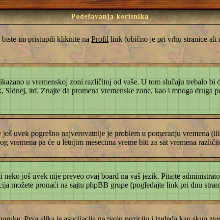
Podešavanja korisnika
iste im pristupili kliknite na
Profil
link (obično je pri vrhu stranice al
rikazano u vremenskoj zoni različitoj od vaše. U tom slučaju trebalo b
rk, Sidnej, itd. Znajte da promena vremenske zone, kao i mnoga druga p
je još uvek pogrešno najverovatnije je problem u pomeranju vremena (il
og vremena pa će u letnjim mesecima vreme biti za sat vremena različi
ili neko još uvek nije preveo ovaj board na vaš jezik. Pitajte administrato
cija možete pronaći na sajtu phpBB grupe (pogledajte link pri dnu stran
ruke. Prva slika je asocijacija na tvoju poziciju i izgleda kao skup zve