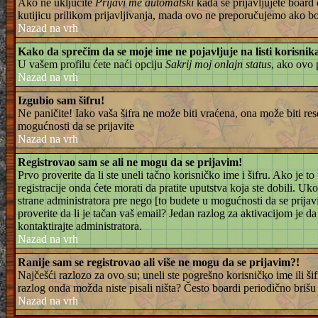
Ako ne uključite
Prijavi me automatski
kada se prijavljujete board 
kutijicu prilikom prijavljivanja, mada ovo ne preporučujemo ako boar
Nazad na vrh
Kako da sprečim da se moje ime ne pojavljuje na listi korisni
U vašem profilu ćete naći opciju
Sakrij moj onlajn status
, ako ovo
Nazad na vrh
Izgubio sam šifru!
Ne paničite! Iako vaša šifra ne može biti vraćena, ona može biti rese
mogućnosti da se prijavite
Nazad na vrh
Registrovao sam se ali ne mogu da se prijavim!
Prvo proverite da li ste uneli tačno korisničko ime i šifru. Ako j
registracije onda ćete morati da pratite uputstva koja ste dobili. Uk
strane administratora pre nego [to budete u mogućnosti da se prijavit
proverite da li je tačan vaš email? Jedan razlog za aktivacijom je 
kontaktirajte administratora.
Nazad na vrh
Ranije sam se registrovao ali više ne mogu da se prijavim?!
Najčešći razlozo za ovo su; uneli ste pogrešno korisničko ime ili šif
razlog onda možda niste pisali ništa? Često boardi periodično brišu k
Nazad na vrh