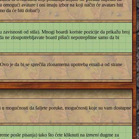
a omogući avatare i oni imaju izbor na koji način će avatars biti
mo da će biti dobar!)
zavisnosti od stila). Mnogi boardi koriste pozicije da prikažu broj
s da ne zloupotrebljavate board pišući nepotrepštine samo da bi
Ovo je da bi se sprečila zlonamerna upotreba email-a od strane
iti u mogućnosti da šaljete poruke, mogućnosti koje su vam dostupne
eme posle pisanja) tako što ćete kliknuti na
izmeni
dugme za