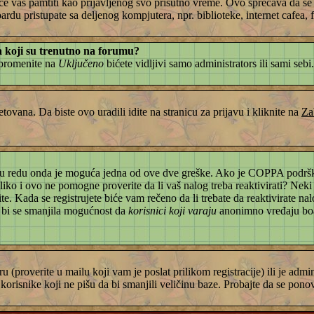
će vas pamtiti kao prijavljenog svo prisutno vreme. Ovo sprečava da se nek
du pristupate sa deljenog kompjutera, npr. biblioteke, internet cafea, fa
ka koji su trenutno na forumu?
 promenite na
Uključeno
bićete vidljivi samo administrators ili sami sebi
tovana. Da biste ovo uradili idite na stranicu za prijavu i kliknite na
Za
e to u redu onda je moguća jedna od ove dve greške. Ako je COPPA podršk
oliko i ovo ne pomogne proverite da li vaš nalog treba reaktivirati? Neki
e. Kada se registrujete biće vam rečeno da li trebate da reaktivirate nal
da bi se smanjila mogućnost da
korisnici koji varaju
anonimno vređaju boar
ru (proverite u mailu koji vam je poslat prilikom registracije) ili je ad
orisnike koji ne pišu da bi smanjili veličinu baze. Probajte da se ponovo 