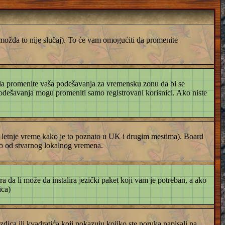
i možda to nije slučaj). To će vam omogućiti da promenite
i da promenite vaša podešavanja za vremensku zonu da bi se
odešavanja mogu promeniti samo registrovani korisnici. Ako niste
i letnje vreme kako je to poznato u UK i drugim mestima). Board
to od stvarnog lokalnog vremena.
ra da li može da instalira jezički paket koji vam je potreban, a ako
ica)
zdica ili kvadratića koji pokazuju kojiko ste poruka napisali na