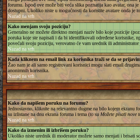
forumu. Ispod ove može biti veća slika poznatija kao avatar, ona je 
dostupni. Ukoliko niste u mogućnosti da koristite avatare onda je to 
Nazad na vrh
Kako menjam svoju poziciju?
Generalno ne možete direktno menjati naziv bilo koje pozicije (pozi
poruka koje ste napisali i da bi identifikovali određene korisnike, 
povećali svoju poziciju, verovatno će vam urednik ili administrator
Nazad na vrh
Kada kliknem na email link za korisnika traži se da se prijavi
Žao nam je ali samo registrovani korisnici mogu slati email drugi
anonimnih korisnika.
Nazad na vrh
Kako da napišem poruku na forumu?
Jednostavno, kliknite na relevantno dugme na bilo kojem ekranu for
su izlistane na dnu ekrana foruma i tema (to su
Možete pisati nove t
Nazad na vrh
Kako da izmenim ili izbrišem poruku?
Ukoliko niste urednik ili moderator možete samo menjati i brisati