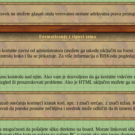
oš uvek ne možete glasati onda verovatno nemate adekvatna prava pristup
Formatiranje i tipovi tema
ristite zavisi od administratora (možete ga takođe isključiti na form
kontrolu koko i šta se prikazuje. Za više informacija o BBKodu pogledajt
punu kontrolu nad njim. Ako vam je dozvoljeno da ga koristite videćete
izgled ili prouzrokovati probleme. Ako je HTML uključen možete ga iskl
kazali osećanja koristeći kratak kod, npr. :) znači srećan, :( znači tužan
vati da poruka postane nečitljiva i urednik može odlučiti da ih izmeni i
 mogućnosti da pošaljete sliku direktno na board. Morate linkovati slik
ati slike koje se nalaze na vašem PC-u (osim ako nije javno dostupan s