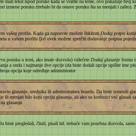
 mali tekst ispod poruke kada se vratite na teme, ovo pokazuje broj ko
atori izmene poruku (trebalo bi da ostave poruku šta su menjali i zašto).
tem vašeg profila. Kada ga napravite možete štiklirati
Dodaj potpis
kutij
a u vašem profilu (još uvek možete sprečiti dodavanje potpisa pojedin
e prvu poruku u temi, ako imate dozvolu) videćete
Dodaj glasanje
formu i
nja a onda i najmanje dve opcije (da biste dodali opcije upišite ime pita
 broja opcija koje određuje administrator
vio glasanje, urednika ili administratora boarda. Da biste izmenili gl
e ili menjati bilo koju opciju glasanja, ali ako su korisnici već glasali s
ola glasanja
 biste pregledali, čitali, pisali itd. trebaće vam posebna dozvola, samo