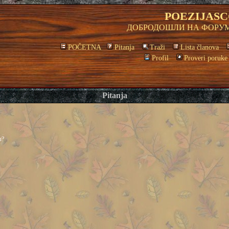
POEZIJASC
ДОБРОДОШЛИ НА ФОРУМ
POČETNA
Pitanja
Traži
Lista članova
Profil
Proveri poruke
Pitanja
u?