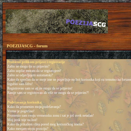
POEZIJASCG - forum
Problemi prilikom prijave i registracije
Zašto ne mogu da se prijavim?
Zašto uopšte moram da se registrujem?
Zašto se odjavljujem automatski?
Kako da sprečim da se moje ime ne pojavljuje na listi korisnika koji su trenutno na forum
Izgubio sam šifru!
Registrovao sam se ali ne mogu da se prijavim!
Ranije sam se registrovao ali više ne mogu da se prijavim?!
Podešavanja korisnika
Kako da promenim moja podešavanja?
Vreme je pogrešno!
Promenio sam svoju vremensku zonu i sat je još uvek netačan!
Moj jezik nije na listi!
Kako da prikažem sliku pored mog korisničkog imena?
Kako menjam svoju poziciju?