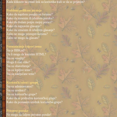
Kada kliknem na email link za korisnika traži se da se prijavim?
Problemi prilikom pisanja
Kako da napišem poruku na forumu?
Kako da izmenim ili izbrišem poruku?
Kako da dodam potpis mojoj poruci?
Kako da napravim glasanje?
Kako da izmenim ili izbrišem glasanje?
Zašto ne mogu pristupiti forumu?
Zašto ne mogu da glasam?
Formatiranje i tipovi tema
Šta je BBKod?
Da li mogu da koristim HTML?
Šta su smajliji?
Mogu li slati slike?
Šta su obaveštenja?
Šta su lepljive teme?
Šta su zaključane teme?
Korisnički nivoi i grupe
Šta su administratori?
Šta su urednici?
Šta su korisničke grupe?
Kako da se pridružim korisničkoj grupi?
Kako da postanem urednik korisničke grupe?
Privatne poruke
Ne mogu da šaljem privatne poruke!