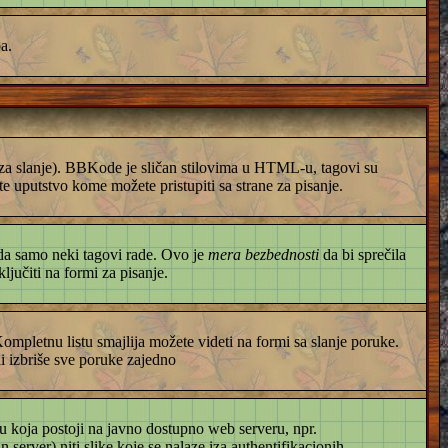
a.
i za slanje). BBKode je sličan stilovima u HTML-u, tagovi su
e uputstvo kome možete pristupiti sa strane za pisanje.
 da samo neki tagovi rade. Ovo je
mera bezbednosti
da bi sprečila
jučiti na formi za pisanje.
. Kompletnu listu smajlija možete videti na formi sa slanje poruke.
li izbriše sve poruke zajedno
u koja postoji na javno dostupno web serveru, npr.
erver) niti slike koje se nalaze iza authentifikacionih