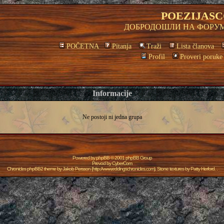
POEZIJASC
ДОБРОДОШЛИ НА ФОРУМ
POČETNA
Pitanja
Traži
Lista članova
Profil
Proveri poruke
Informacije
Ne postoji ni jedna grupa
Powered by
phpBB
© 2001 phpBB Group
Prevod by
CyberCom
Chronicles phpBB2 theme by
Jakob Persson
(
http://www.eddingschronicles.com
). Stone textures by
Patty Herford
. .