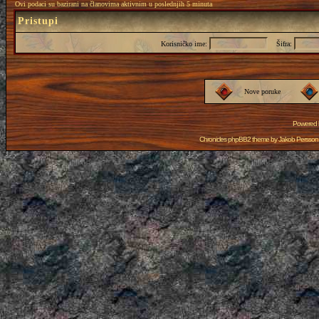
Ovi podaci su bazirani na članovima aktivnim u poslednjih 5 minuta
Pristupi
Korisničko ime:
Šifra:
Nove poruke
Powered
Chronicles phpBB2 theme by
Jakob Persson