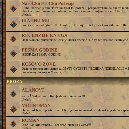
NaroCka EroCka PoJezija
Ljubo, napisah jednu NaroCku JeroCku poJeziju, pretpostavljam da nije za medj
ubaci je umesto mene, sam nisam hteo bez da se konsultujem. Zoran Hristov.
Urednik
lepa_S
ШАПНИ МИ
Poezija do u nedogled... Iliti Dvoboj... Troboj... Iliti Ljubav kroz stihove ... Iliti..
RECENZIJE KNJIGA
Овде можете објавити рецензије књига поезије које су већ изашле из штампе,
PESMA GODINE
IZBOR ZA PESMU GODINE
KOSOVO ZOVE
Овде се можете пријавити за ДРУГЕ СУСРЕТЕ ПЕСНИКА ПОЕЗИЈАСЦГ у Кру
посвећењу Косову и Метохији.
PROZA
ĂLANOVI
Par reĂ¨enica o sebi. Red je da se upoznamo !!!
Urednik
lepa_S
MOJ ROMAN
Ovde moĹľete objaviti roman (ili pojedine interesantne delove) koji ste Vi napisa
Urednik
lepa_S
ROMAN
ProĂ¨itao sam roman... PreporuĂ¨ejem ga i vama!!!
Urednik
lepa_S