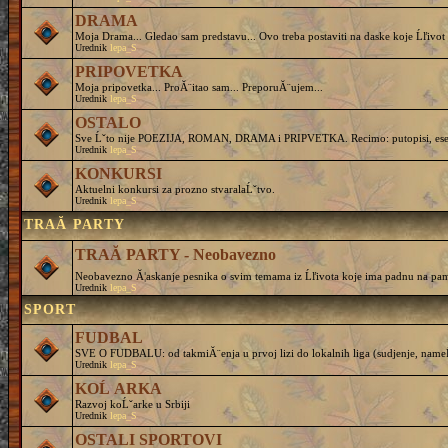
DRAMA
Moja Drama... Gledao sam predstavu... Ovo treba postaviti na daske koje Ĺľivot 
Urednik
lepa_S
PRIPOVETKA
Moja pripovetka... ProĂ¨itao sam... PreporuĂ¨ujem...
Urednik
lepa_S
OSTALO
Sve Ĺˇto nije POEZIJA, ROMAN, DRAMA i PRIPVETKA. Recimo: putopisi, eseji, 
Urednik
lepa_S
KONKURSI
Aktuelni konkursi za prozno stvaralaĹˇtvo.
Urednik
lepa_S
TRAĂ PARTY
TRAĂ PARTY - Neobavezno
Neobavezno Ă¦askanje pesnika o svim temama iz Ĺľivota koje ima padnu na pam
Urednik
lepa_S
SPORT
FUDBAL
SVE O FUDBALU: od takmiĂ¨enja u prvoj lizi do lokalnih liga (sudjenje, nameĹˇtanj
Urednik
lepa_S
KOĹ ARKA
Razvoj koĹˇarke u Srbiji
Urednik
lepa_S
OSTALI SPORTOVI