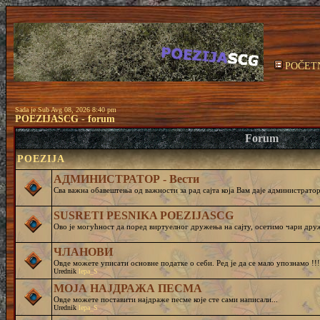
POČET
Sada je Sub Avg 08, 2026 8:40 pm
POEZIJASCG - forum
Forum
POEZIJA
АДМИНИСТРАТОР - Вести
Сва важна обавештења од важности за рад сајта која Вам даје администратор 
SUSRETI PESNIKA POEZIJASCG
Ово је могућност да поред виртуелног дружења на сајту, осетимо чар
ЧЛАНОВИ
Овде можете уписати основне податке о себи. Ред је да се мало упознамо !!!
Urednik
lepa_S
МОЈА НАЈДРАЖА ПЕСМА
Овде можете поставити најдраже песме које сте сами написали...
Urednik
lepa_S