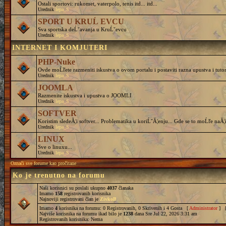
Ostali sportovi: rukomet, vaterpolo, tenis itd... itd...
Urednik
lepa_S
SPORT U KRUĹ EVCU
Sva sportska deĹˇavanja u KruĹˇevcu
Urednik
lepa_S
INTERNET I KOMJUTERI
PHP-Nuke
Ovde moĹľete razmeniti iskustva o ovom portalu i postaviti razna upustva i tutor
Urednik
lepa_S
JOOMLA
Razmenite iskustva i upustva o JOOMLI
Urednik
lepa_S
SOFTVER
Koristim sledeĂ¦i softver... Problematika u koriĹˇĂ¦enju... Gde se to moĹľe naĂ¦i
Urednik
lepa_S
LINUX
Sve o linuxu...
Urednik
lepa_S
Označi sve forume kao pročitane
Ko je trenutno na forumu
Naši korisnici su poslali ukupno
4037
članaka
Imamo
158
registrovanih korisnika
Najnoviji registrovani član je
ZivkoB
Imamo
4
korisnika na forumu: 0 Registrovanih, 0 Skrivenih i 4 Gosta [
Administrator
] 
Najviše korisnika na forumu ikad bilo je
1238
dana Sre Jul 22, 2026 3:31 am
Registrovanih korisnika: Nema