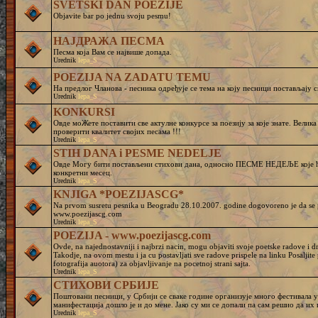
SVETSKI DAN POEZIJE
Objavite bar po jednu svoju pesmu!
НАЈДРАЖА ПЕСМА
Песма која Вам се највише допада.
Urednik
lepa_S
POEZIJA NA ZADATU TEMU
На предлог Чланова - песника одређује се тема на коју песници постављају с
Urednik
lepa_S
KONKURSI
Овде моЖете поставити све актулне конкурсе за поезију за које знате. Велик
проверити квалитет својих песама !!!
Urednik
lepa_S
STIH DANA i PESME NEDELJE
Овде Могу бити постављени стихови дана, односно ПЕСМЕ НЕДЕЉЕ које ће
конкретни месец.
Urednik
lepa_S
KNJIGA *POEZIJASCG*
Na prvom susretu pesnika u Beogradu 28.10.2007. godine dogovoreno je da se pr
www.poezijascg.com
Urednik
lepa_S
POEZIJA - www.poezijascg.com
Ovde, na najednostavniji i najbrzi nacin, mogu objaviti svoje poetske radove i 
Takodje, na ovom mestu i ja cu postavljati sve radove prispele na linku Posaljit
fotografija auotora) za objavljivanje na pocetnoj strani sajta.
Urednik
lepa_S
СТИХОВИ СРБИЈЕ
Поштовани песници, у Србији се сваке године организује много фестивала у 
манифестација дошло је и до мене. Јако су ми се допали па сам решио да и
Urednik
lepa_S