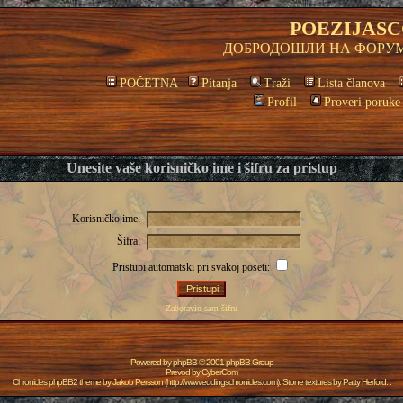
POEZIJASC
ДОБРОДОШЛИ НА ФОРУМ
POČETNA
Pitanja
Traži
Lista članova
Profil
Proveri poruke
Unesite vaše korisničko ime i šifru za pristup
Korisničko ime:
Šifra:
Pristupi automatski pri svakoj poseti:
Zaboravio sam šifru
Powered by
phpBB
© 2001 phpBB Group
Prevod by
CyberCom
Chronicles phpBB2 theme by
Jakob Persson
(
http://www.eddingschronicles.com
). Stone textures by
Patty Herford
. .