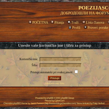
POEZIJASC
ДОБРОДОШЛИ НА ФОРУМ
POČETNA
Pitanja
Traži
Lista članova
Profil
Proveri poruke
Unesite vaše korisničko ime i šifru za pristup
Korisničko ime:
Šifra:
Pristupi automatski pri svakoj poseti:
Zaboravio sam šifru
Powered by
phpBB
© 2001 phpBB Group
Prevod by
CyberCom
Chronicles phpBB2 theme by
Jakob Persson
(
http://www.eddingschronicles.com
). Stone textures by
Patty Herford
. .