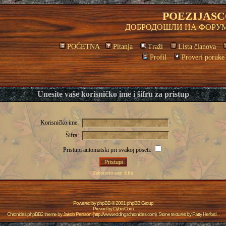
POEZIJASC
ДОБРОДОШЛИ НА ФОРУМ
POČETNA
Pitanja
Traži
Lista članova
Profil
Proveri poruke
Unesite vaše korisničko ime i šifru za pristup
Korisničko ime:
Šifra:
Pristupi automatski pri svakoj poseti:
Zaboravio sam šifru
Powered by
phpBB
© 2001 phpBB Group
Prevod by
CyberCom
Chronicles phpBB2 theme by
Jakob Persson
(
http://www.eddingschronicles.com
). Stone textures by
Patty Herford
. .