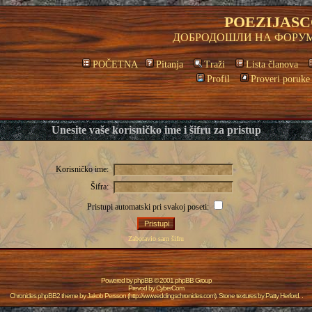
POEZIJASC
ДОБРОДОШЛИ НА ФОРУМ
POČETNA
Pitanja
Traži
Lista članova
Profil
Proveri poruke
Unesite vaše korisničko ime i šifru za pristup
Korisničko ime:
Šifra:
Pristupi automatski pri svakoj poseti:
Zaboravio sam šifru
Powered by
phpBB
© 2001 phpBB Group
Prevod by
CyberCom
Chronicles phpBB2 theme by
Jakob Persson
(
http://www.eddingschronicles.com
). Stone textures by
Patty Herford
. .