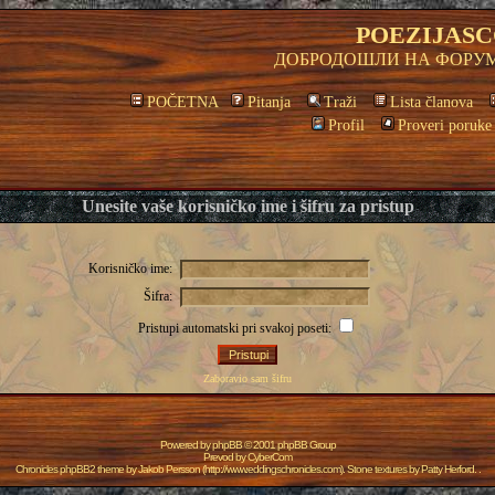
POEZIJASC
ДОБРОДОШЛИ НА ФОРУМ
POČETNA
Pitanja
Traži
Lista članova
Profil
Proveri poruke
Unesite vaše korisničko ime i šifru za pristup
Korisničko ime:
Šifra:
Pristupi automatski pri svakoj poseti:
Zaboravio sam šifru
Powered by
phpBB
© 2001 phpBB Group
Prevod by
CyberCom
Chronicles phpBB2 theme by
Jakob Persson
(
http://www.eddingschronicles.com
). Stone textures by
Patty Herford
. .