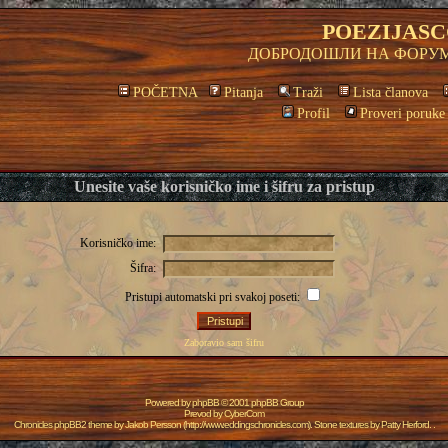
POEZIJASC
ДОБРОДОШЛИ НА ФОРУМ
POČETNA
Pitanja
Traži
Lista članova
Profil
Proveri poruke
Unesite vaše korisničko ime i šifru za pristup
Korisničko ime:
Šifra:
Pristupi automatski pri svakoj poseti:
Zaboravio sam šifru
Powered by
phpBB
© 2001 phpBB Group
Prevod by
CyberCom
Chronicles phpBB2 theme by
Jakob Persson
(
http://www.eddingschronicles.com
). Stone textures by
Patty Herford
. .