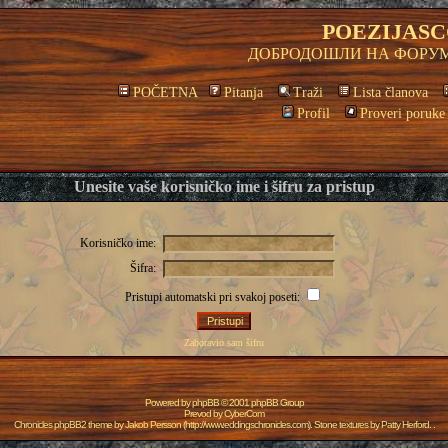
POEZIJASC
ДОБРОДОШЛИ НА ФОРУМ
POČETNA
Pitanja
Traži
Lista članova
Profil
Proveri poruke
Unesite vaše korisničko ime i šifru za pristup
Korisničko ime:
Šifra:
Pristupi automatski pri svakoj poseti:
Zaboravio sam šifru
Powered by
phpBB
© 2001 phpBB Group
Prevod by
CyberCom
Chronicles phpBB2 theme by
Jakob Persson
(
http://www.eddingschronicles.com
). Stone textures by
Patty Herford
. .