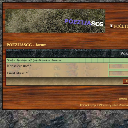
POČET
POEZIJASCG - forum
Poša
Stavke obeležene za * (zvezdicom) su obavezne
Korisničko ime: *
Email adresa: *
Powered
Chronicles phpBB2 theme by
Jakob Persson