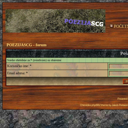
POČET
POEZIJASCG - forum
Poša
Stavke obeležene za * (zvezdicom) su obavezne
Korisničko ime: *
Email adresa: *
Powered
Chronicles phpBB2 theme by
Jakob Persson