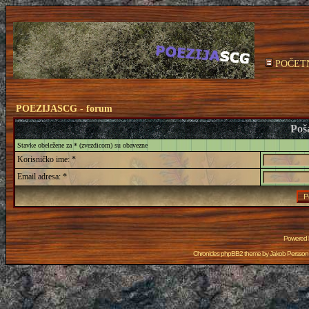
POČET
POEZIJASCG - forum
Poša
Stavke obeležene za * (zvezdicom) su obavezne
Korisničko ime: *
Email adresa: *
Powered
Chronicles phpBB2 theme by
Jakob Persson