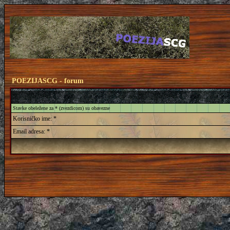
POEZIJASCG - forum
Stavke obeležene za * (zvezdicom) su obavezne
Korisničko ime: *
Email adresa: *