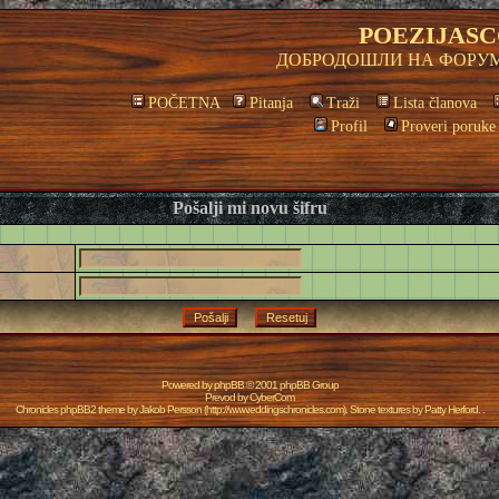
POEZIJASC
ДОБРОДОШЛИ НА ФОРУМ
POČETNA
Pitanja
Traži
Lista članova
Profil
Proveri poruke
Pošalji mi novu šifru
Powered by
phpBB
© 2001 phpBB Group
Prevod by
CyberCom
Chronicles phpBB2 theme by
Jakob Persson
(
http://www.eddingschronicles.com
). Stone textures by
Patty Herford
. .