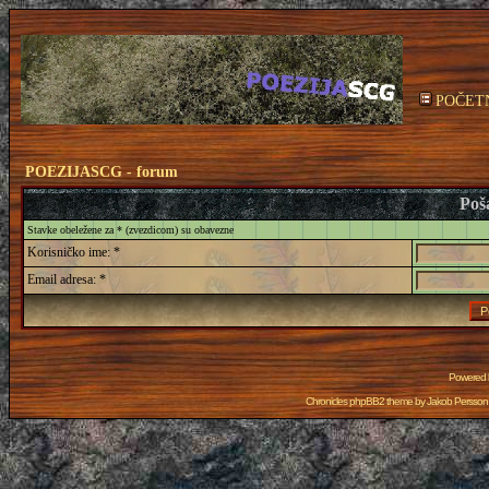
POČET
POEZIJASCG - forum
Poša
Stavke obeležene za * (zvezdicom) su obavezne
Korisničko ime: *
Email adresa: *
Powered
Chronicles phpBB2 theme by
Jakob Persson