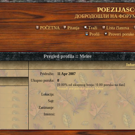
POEZIJASC
ДОБРОДОШЛИ НА ФОРУМ
POČETNA
Pitanja
Traži
Lista članova
Profil
Proveri poruke
Pregled profila :: Melee
Infor
Pridružio:
11 Apr 2007
Ukupno poruka:
0
[0.00% od ukupnog broja / 0.00 poruka na dan]
Pronađi sve poruke autora Melee
Lokacija:
Sajt:
Zanimanje:
Interesi: