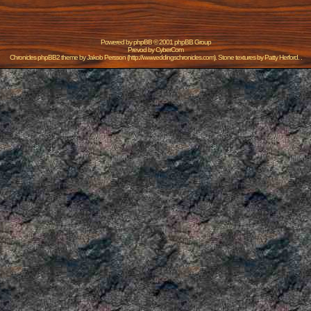
Powered by
phpBB
© 2001 phpBB Group
Prevod by
CyberCom
Chronicles phpBB2 theme by
Jakob Persson
(
http://www.eddingschronicles.com
). Stone textures by
Patty Herford
. .