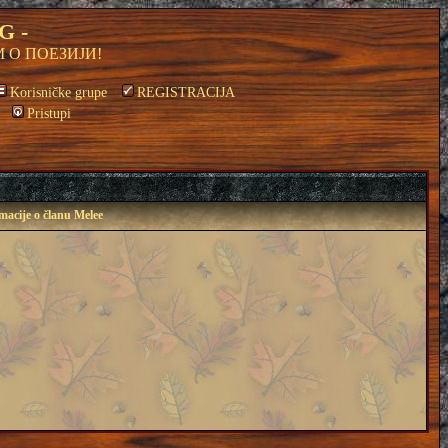
G -
 О ПОЕЗИЈИ!
Korisničke grupe
REGISTRACIJA
Pristupi
macije o članu Melee