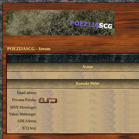
POEZIJASCG - forum
Avatar
Kontakt Melee
Email adresa:
Privatna Poruka:
MSN Messenger:
Yahoo Messenger:
AIM Adresa:
ICQ broj: