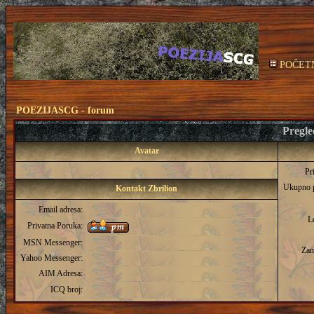
POČET
POEZIJASCG - forum
Pregled
Avatar
Pr
Ukupno 
Kontakt Zbrilion
Email adresa:
L
Privatna Poruka:
MSN Messenger:
Zan
Yahoo Messenger:
AIM Adresa:
ICQ broj: