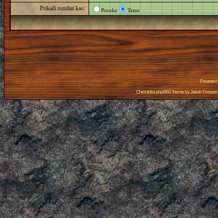
Prikaži rezultat kao:
Poruke
Teme
Powered
Chronicles phpBB2 theme by
Jakob Persson