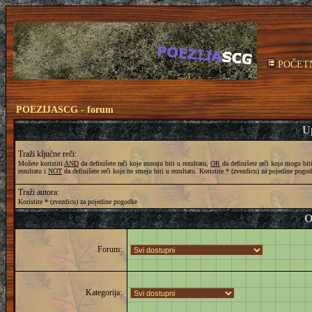
POČET
POEZIJASCG - forum
Up
Traži ključne reči:
Možete koristiti
AND
da definišete reči koje moraju biti u rezultatu,
OR
da definišete reči koje mogu bit
rezultatu i
NOT
da definišete reči koje ne smeju biti u rezultatu. Koristite * (zvezdicu) za pojedine pogo
Traži autora:
Koristite * (zvezdicu) za pojedine pogodke
O
Forum:
Kategorija: