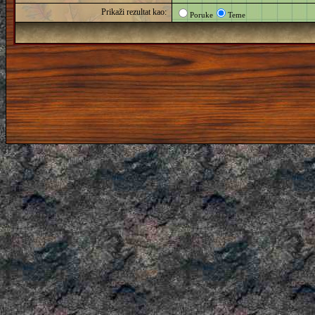
Prikaži rezultat kao:
Poruke
Teme