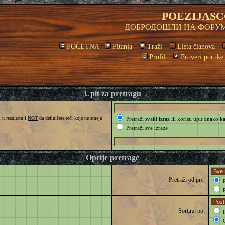
POEZIJASC
ДОБРОДОШЛИ НА ФОРУМ
POČETNA
Pitanja
Traži
Lista članova
Profil
Proveri poruke
Upit za pretragu
 u rezultatu i
NOT
da definišete reči koje ne smeju
Pretraži svaki izraz ili koristi upit onako k
Pretraži sve izraze
Opcije pretrage
Pretraži od pre:
P
P
Sortiraj po:
R
O