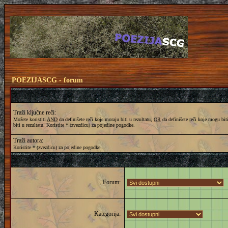
POEZIJASCG - forum
Traži ključne reči:
Možete koristiti
AND
da definišete reči koje moraju biti u rezultatu,
OR
da definišete reči koje mogu biti
biti u rezultatu. Koristite * (zvezdicu) za pojedine pogodke.
Traži autora:
Koristite * (zvezdicu) za pojedine pogodke
Forum:
Kategorija: