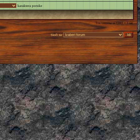
karaktera poruke
Sva vremena su GMT + 1 sat
Skoči na: