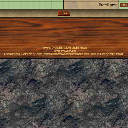
Pretraži prvih
Powered by
phpBB
© 2001 phpBB Group
Prevod by
CyberCom
Chronicles phpBB2 theme by
Jakob Persson
(
http://www.eddingschronicles.com
). Stone textures by
Patty Herford
. .