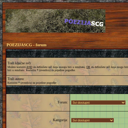
POEZIJASCG - forum
Traži ključne reči:
Možete koristiti
AND
da definišete reči koje moraju biti u rezultatu,
OR
da definišete reči koje mogu biti
biti u rezultatu. Koristite * (zvezdicu) za pojedine pogodke.
Traži autora:
Koristite * (zvezdicu) za pojedine pogodke
Forum:
Kategorija: