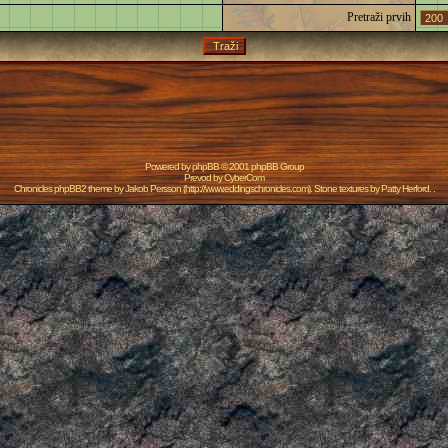
Pretraži prvih
Powered by
phpBB
© 2001 phpBB Group
Prevod by
CyberCom
Chronicles phpBB2 theme by
Jakob Persson
(
http://www.eddingschronicles.com
). Stone textures by
Patty Herford
. .