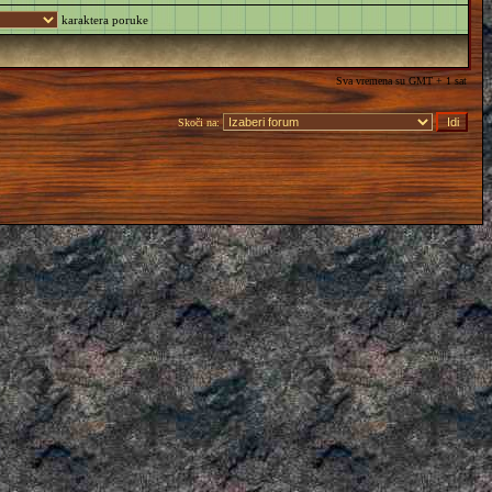
karaktera poruke
Sva vremena su GMT + 1 sat
Skoči na: