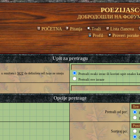
POEZIJASC
ДОБРОДОШЛИ НА ФОРУМ
POČETNA
Pitanja
Traži
Lista članova
Profil
Proveri poruke
Upit za pretragu
 u rezultatu i
NOT
da definišete reči koje ne smeju
Pretraži svaki izraz ili koristi upit onako k
Pretraži sve izraze
Opcije pretrage
Pretraži od pre:
P
P
Sortiraj po:
R
O