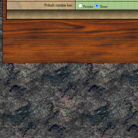
Prikaži rezultat kao:
Poruke
Teme