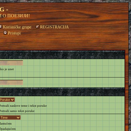
G -
 О ПОЕЗИЈИ!
Korisničke grupe
REGISTRACIJA
Pristupi
ako je unet
retraži naslove teme i tekst poruke
retraži samo tekst poruke
astućem
padajućem