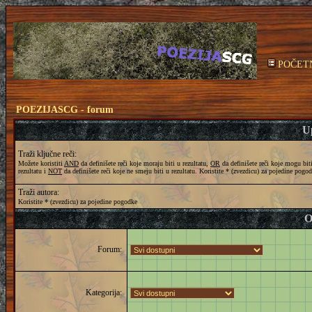
POČET
POEZIJASCG - forum
Up
Traži ključne reči:
Možete koristiti
AND
da definišete reči koje moraju biti u rezultatu,
OR
da definišete reči koje mogu bit
rezultatu i
NOT
da definišete reči koje ne smeju biti u rezultatu. Koristite * (zvezdicu) za pojedine pogo
Traži autora:
Koristite * (zvezdicu) za pojedine pogodke
O
Forum:
Kategorija: