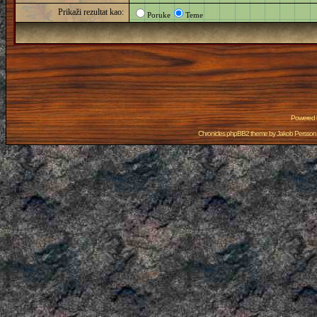
Prikaži rezultat kao:
Poruke
Teme
Powered
Chronicles phpBB2 theme by
Jakob Persson