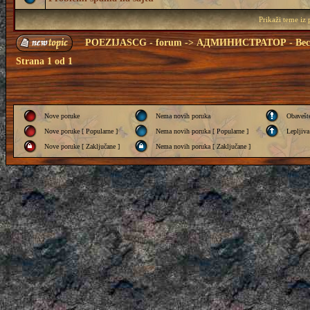
Prikaži teme iz
POEZIJASCG - forum
->
АДМИНИСТРАТОР - Вес
Strana
1
od
1
Nove poruke
Nema novih poruka
Obavešt
Nove poruke [ Popularne ]
Nema novih poruka [ Popularne ]
Lepljiva
Nove poruke [ Zaključane ]
Nema novih poruka [ Zaključane ]