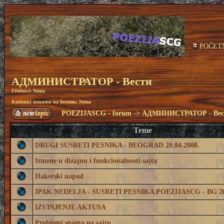
POČET
АДМИНИСТРАТОР - Вести
Urednici: Nema
Korisnici trenutno na forumu: Nema
POEZIJASCG - forum
->
АДМИНИСТРАТОР - Вес
Teme
DRUGI SUSRETI PESNIKA - BEOGRAD 20.04.2008.
Izmene u dizajnu i funkcionalnosti sajta
Hakerski napad
IPAK NEDELJA - SUSRETI PESNIKA POEZIJASCG - BG 28.
IZVINJENJE AKTUSA
Problemi spama na sajtu