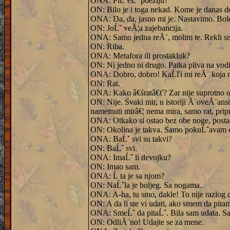
ONA: PiĹˇeĹˇ poeziju?
ON: Bilo je i toga nekad. Kome je danas do
ONA: Da, da, jasno mi je. Nastavimo. Bole
ON: JoĹˇ veĂ¦a zajebancija.
ONA: Samo jedna reĂ¨, molim te. Rekli smo
ON: Riba.
ONA: Metafora ili prostakluk?
ON: Ni jedno ni drugo. Patka pliva na vodi, 
ONA: Dobro, dobro! KaĹľi mi reĂ¨ koja n
ON: Rat.
ONA: Kako â€śratâ€ť? Zar nije suprotno o
ON: Nije. Svaki mir, u istoriji Ă¨oveĂ¨anst
nametnuti mirâ€¦ nema mira, samo rat, pripre
ONA: Otkako si ostao bez obe noge, postao
ON: Okolina je takva. Samo pokuĹˇavam da
ONA: BaĹˇ svi su takvi?
ON: BaĹˇ svi.
ONA: ImaĹˇ li devojku?
ON: Imao sam.
ONA: Ĺ ta je sa njom?
ON: NaĹˇla je boljeg. Sa nogama.
ONA: A-ha, tu smo, dakle! To nije razlog 
ON: A da li ste vi udati, ako smem da pita
ONA: SmeĹˇ da pitaĹˇ. Bila sam udata. S
ON: OdliĂ¨no! Udajte se za mene.