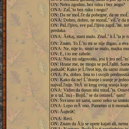
ON: Neku zgodnu, bez ruku i bez nogu?
ONA: ZaĹˇto bez ruku i nogu?
ON: Da ne moĹľe da pobegne, da ne moĹľe
ONA: Dobro, dobro, ne moraĹˇ viĹˇe da na
ON: PaĹľljivo, sve paĹľljivo zapiĹˇite, tr
predaka.
ONA: Ăekaj, stani malo. ZnaĹˇ li Ĺˇta je 
ON: Znam. To Ĺˇto mi se nije digao, a ova 
ONA: Ne, nije to, smiri se malo, majku mu!
ON: E, i to me zabole.
ONA: Nisi mi odgovorio, jesi li jeo neĹˇto
ON: Hrane me, ne mogu se poĹľaliti. Samo 
patkaâ€¦ Kako je Ĺľivot lep, da samo znate
ONA: Pa, dobro. Ima to i svojih prednostiâ
ON: Kako da ne! Ĺ˝dranje i sranje je jedno 
najvaĹľnije. VeĂ¨ni krug ovog sranja koje 
ONA: Vidim da danas nisi nizaĹˇta. OstaviĂ
je u taĹˇnu) - BojiĹˇ se da ostaneĹˇ sam?
ON: Svi smo mi sami, samo neko sa smislom
ONA: Lepo reĂ¨eno. Pametan si ti momak,
ON: Ăujteâ€¦
ONA: Reci.
ON: Znam da Ă¦u se opete kajati ali, nema v
ONA: Naravno. PoslaĂ¦u ti razglednicu iz p