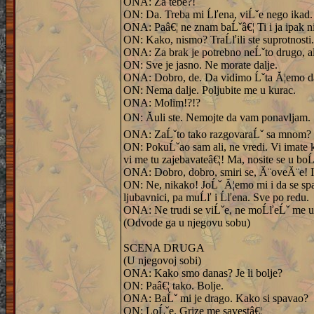
ONA: Za tebe?!
ON: Da. Treba mi Ĺľena, viĹˇe nego ikad. 
ONA: Paâ€¦ ne znam baĹˇâ€¦ Ti i ja ipak n
ON: Kako, nismo? TraĹľili ste suprotnosti. 
ONA: Za brak je potrebno neĹˇto drugo, al
ON: Sve je jasno. Ne morate dalje.
ONA: Dobro, de. Da vidimo Ĺˇta Ă¦emo da
ON: Nema dalje. Poljubite me u kurac.
ONA: Molim!?!?
ON: Ăuli ste. Nemojte da vam ponavljam.
ONA: ZaĹˇto tako razgovaraĹˇ sa mnom? P
ON: PokuĹˇao sam ali, ne vredi. Vi imate k
vi me tu zajebavateâ€¦! Ma, nosite se u boĹ
ONA: Dobro, dobro, smiri se, Ă¨oveĂ¨e! Idi 
ON: Ne, nikako! JoĹˇ Ă¦emo mi i da se sp
ljubavnici, pa muĹľ i Ĺľena. Sve po redu.
ONA: Ne trudi se viĹˇe, ne moĹľeĹˇ me uvred
(Odvode ga u njegovu sobu)
SCENA DRUGA
(U njegovoj sobi)
ONA: Kako smo danas? Je li bolje?
ON: Paâ€¦ tako. Bolje.
ONA: BaĹˇ mi je drago. Kako si spavao?
ON: LoĹˇe. Grize me savestâ€¦