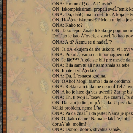
ONA: Hmmmâ€¦ da. A Darvin?
ON: Iskompleksirani, propali sveĹˇtenik koji
ONA: Da, daâ€¦ ima tu neĹˇto. A koja je tvo
ON: HoĂ¦ete iskrenoâ€¦? Moja religija je â
ONA: Kako to?
ON: Tako lepo. Znate li kako je poginuo mo
DoĹˇao je kao Ă¨ovek, a zavrĹˇio kao gov
ONA: A ti? Ăemu se ti nadaĹˇ?
ON: Ja oĂ¨ekujem da me uskoro, vi i ovi va
ONA: PokuĹˇavamo da ti pomognemoâ€¦
ON: Je lâ€™? A gde ste bili pre mesec dan
ONA: Bila sam tu ali nisam znala za tebe.
ON: Imate li vi Ă¦erku?
ONA: Da, Ĺˇesnaest godina.
ON: OÂ­ho! Mogli bismo i da se orodimo! 
ONA: Rekla sam ti da me ne moĹľeĹˇ uvre
ON: A ko je hteo da vas uvredi? Zar ne bis
ONA: Eh, ti tvoji Ĺˇtosevi. Ne znam Ĺˇta 
ON: Da sam jedini, ni pĂ´ jada. U prvu ka
Veliki problem, nema Ĺˇta!
ONA: Pa da znaĹˇ i da jeste! Nama je ipak
ON: O, kako da ne! Nama je lakĹˇe, mi Ĺľi
doruĂ¨ak, molim!
ONA: Dobro, dobro, shvatila samâ€¦