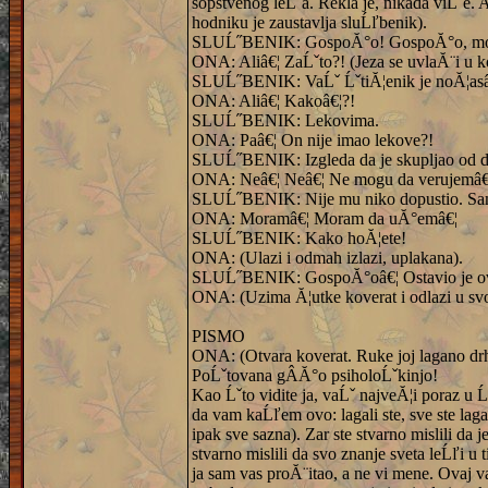
sopstvenog leĹˇa. Rekla je, nikada viĹˇe. 
hodniku je zaustavlja sluĹľbenik).
SLUĹ˝BENIK: GospoĂ°o! GospoĂ°o, molim
ONA: Aliâ€¦ ZaĹˇto?! (Jeza se uvlaĂ¨i u ko
SLUĹ˝BENIK: VaĹˇ ĹˇtiĂ¦enik je noĂ¦asâ€
ONA: Aliâ€¦ Kakoâ€¦?!
SLUĹ˝BENIK: Lekovima.
ONA: Paâ€¦ On nije imao lekove?!
SLUĹ˝BENIK: Izgleda da je skupljao od dr
ONA: Neâ€¦ Neâ€¦ Ne mogu da verujemâ€¦
SLUĹ˝BENIK: Nije mu niko dopustio. Sam 
ONA: Moramâ€¦ Moram da uĂ°emâ€¦
SLUĹ˝BENIK: Kako hoĂ¦ete!
ONA: (Ulazi i odmah izlazi, uplakana).
SLUĹ˝BENIK: GospoĂ°oâ€¦ Ostavio je ovo 
ONA: (Uzima Ă¦utke koverat i odlazi u svo
PISMO
ONA: (Otvara koverat. Ruke joj lagano drh
PoĹˇtovana gÂ­Ă°o psiholoĹˇkinjo!
Kao Ĺˇto vidite ja, vaĹˇ najveĂ¦i poraz u 
da vam kaĹľem ovo: lagali ste, sve ste lag
ipak sve sazna). Zar ste stvarno mislili d
stvarno mislili da svo znanje sveta leĹľi u
ja sam vas proĂ¨itao, a ne vi mene. Ovaj 