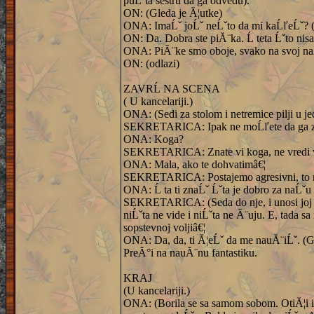
puĹˇta sestru da ga odvedu).
ON: (Gleda je Ă¦utke)
ONA: ImaĹˇ joĹˇ neĹˇto da mi kaĹľeĹˇ? (Z
ON: Da. Dobra ste piĂ¨ka. Ĺ teta Ĺˇto nis
ONA: PiĂ¨ke smo oboje, svako na svoj n
ON: (odlazi)
ZAVRĹ NA SCENA
( U kancelariji.)
ONA: (Sedi za stolom i netremice pilji u jed
SEKRETARICA: Ipak ne moĹľete da ga z
ONA: Koga?
SEKRETARICA: Znate vi koga, ne vredi va
ONA: Mala, ako te dohvatimâ€¦
SEKRETARICA: Postajemo agresivni, to ni
ONA: Ĺ ta ti znaĹˇ Ĺˇta je dobro za naĹˇu 
SEKRETARICA: (Seda do nje, i unosi joj se 
niĹˇta ne vide i niĹˇta ne Ă¨uju. E, tada s
sopstevnoj voljiâ€¦
ONA: Da, da, ti Ă¦eĹˇ da me nauĂ¨iĹˇ. (Gl
PreĂ°i na nauĂ¨nu fantastiku.
KRAJ
(U kancelariji.)
ONA: (Borila se sa samom sobom. OtiĂ¦i ili