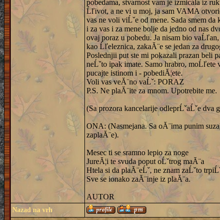
pobedama, stvarnost vam je izmicala iz ruk
Ĺľivot, a ne vi u moj, ja sam VAMA otvori
vas ne voli viĹˇe od mene. Sada smem da k
i za vas i za mene bolje da jedno od nas dv
ovaj poraz u pobedu. Ja nisam bio vaĹľan, m
kao Ĺľeleznica, zakaĂ¨e se jedan za drugog
Poslednjii put ste mi pokazali prazan beli 
neĹˇto ipak imate. Samo hrabro, moĹľete v
pucajte istinom i - pobediĂ¦ete.
Voli vas veĂ¨no vaĹˇ: PORAZ
P.S. Ne plaĂ¨ite za mnom. Upotrebite me.
(Sa prozora kancelarije odleprĹˇaĹˇe dva g
ONA: (Nasmejana. Sa oĂ¨ima punim suza). I
zaplaĂ¨e).
Mesec ti se sramno lepio za noge
JureĂ¦i te svuda poput oĹˇtrog maĂ¨a
Htela si da plaĂ¨eĹˇ, ne znam zaĹˇto trpiĹ
Sve se ionako zaĂ¨inje iz plaĂ¨a.
AUTOR
Nazad na vrh