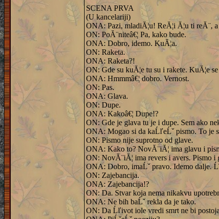
SCENA PRVA
(U kancelariji)
ONA: Pazi, mladiĂ¦u! ReĂ¦i Ă¦u ti reĂ¨, a 
ON: PoĂ¨niteâ€¦ Pa, kako bude.
ONA: Dobro, idemo. KuĂ¦a.
ON: Raketa.
ONA: Raketa?!
ON: Gde su kuĂ¦e tu su i rakete. KuĂ¦e se 
ONA: Hmmmâ€¦ dobro. Vernost.
ON: Pas.
ONA: Glava.
ON: Dupe.
ONA: Kakoâ€¦ Dupe!?
ON: Gde je glava tu je i dupe. Sem ako ne
ONA: Mogao si da kaĹľeĹˇ pismo. To je s
ON: Pismo nije suprotno od glave.
ONA: Kako to? NovĂ¨iĂ¦ ima glavu i pis
ON: NovĂ¨iĂ¦ ima revers i avers. Pismo i 
ONA: Dobro, imaĹˇ pravo. Idemo dalje. Ĺ˝
ON: Zajebancija.
ONA: Zajebancija!?
ON: Da. Stvar koja nema nikakvu upotrebn
ONA: Ne bih baĹˇ rekla da je tako.
ON: Da Ĺľivot iole vredi smrt ne bi posto