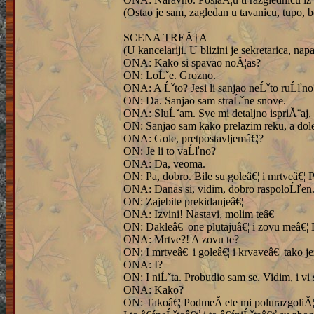
(Ostao je sam, zagledan u tavanicu, tupo, 
SCENA TREĂ†A
(U kancelariji. U blizini je sekretarica, n
ONA: Kako si spavao noĂ¦as?
ON: LoĹˇe. Grozno.
ONA: A Ĺˇto? Jesi li sanjao neĹˇto ruĹľno?
ON: Da. Sanjao sam straĹˇne snove.
ONA: SluĹˇam. Sve mi detaljno ispriĂ¨aj, b
ON: Sanjao sam kako prelazim reku, a dol
ONA: Gole, pretpostavljemâ€¦?
ON: Je li to vaĹľno?
ONA: Da, veoma.
ON: Pa, dobro. Bile su goleâ€¦ i mrtveâ€¦ 
ONA: Danas si, vidim, dobro raspoloĹľen.
ON: Zajebite prekidanjeâ€¦
ONA: Izvini! Nastavi, molim teâ€¦
ON: Dakleâ€¦ one plutajuâ€¦ i zovu meâ€¦
ONA: Mrtve?! A zovu te?
ON: I mrtveâ€¦ i goleâ€¦ i krvaveâ€¦ tako j
ONA: I?
ON: I niĹˇta. Probudio sam se. Vidim, i vi
ONA: Kako?
ON: Takoâ€¦ PodmeĂ¦ete mi polurazgoliĂ¦enu