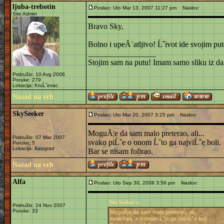
ljuba-trebotin
Poslao: Uto Mar 13, 2007 11:27 pm
Naslov:
Site Admin
Bravo Sky,
Bolno i upeĂ¨atljivo! Ĺ˝ivot ide svojim pu
_________________
Stojim sam na putu! Imam samo sliku iz da
Pridružio: 10 Avg 2006
Poruke: 279
Lokacija: KruĹˇevac
Nazad na vrh
SkySeeker
Poslao: Uto Mar 20, 2007 3:25 pm
Naslov:
MoguĂ¦e da sam malo preterao, ali...
Pridružio: 07 Mar 2007
svako piĹˇe o onom Ĺˇto ga najviĹˇe boli.
Poruke: 5
Lokacija: Beograd
Bar se nisam folirao.
Nazad na vrh
Alfa
Poslao: Uto Sep 30, 2008 3:56 pm
Naslov:
SkySeeker ::
Pridružio: 24 Nov 2007
Poruke: 33
MoguĂ¦e da sam malo preterao, ali...
svako piĹˇe o onom Ĺˇto ga najviĹˇe boli.