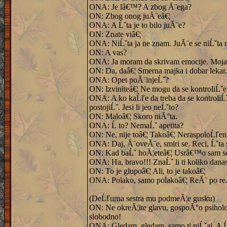
ONA: Je lâ€™? A zbog Ă¨ega?
ON: Zbog onog juĂ¨eâ€¦
ONA: A Ĺˇta je to bilo juĂ¨e?
ON: Znate viâ€¦
ONA: NiĹˇta ja ne znam. JuĂ¨e se niĹˇta ni
ON: A vas?
ONA: Ja moram da skrivam emocije. Moja 
ON: Da, daâ€¦ Smerna majka i dobar lekar. 
ONA: Opet poĂ¨injeĹˇ?
ON: Izviniteâ€¦ Ne mogu da se kontroliĹˇ
ONA: A ko kaĹľe da treba da se kontroliĹˇe
postojiĹˇ. Jesi li jeo neĹˇto?
ON: Maloâ€¦ Skoro niĂ°ta.
ONA: Ĺ to? NemaĹˇ apetita?
ON: Ne, nije toâ€¦ Takoâ€¦ NeraspoloĹľen
ONA: Daj, Ă¨oveĂ¨e, smiri se. Reci, Ĺˇta 
ON: Kad baĹˇ hoĂ¦eteâ€¦ Usrâ€™o sam s
ONA: Ha, bravo!!! ZnaĹˇ li ti koliko dana
ON: To je glupoâ€¦ Ali, to je takoâ€¦
ONA: Polako, samo polakoâ€¦ ReĂ¨ po reĂ¨
(DeĹľurna sestra mu podmeĂ¦e gusku)
ON: Ne okreĂ¦ite glavu, gospoĂ°o psiholo
slobodno!
ONA: Gledam, gledam, samo ti piĹˇaj. A Ĺ