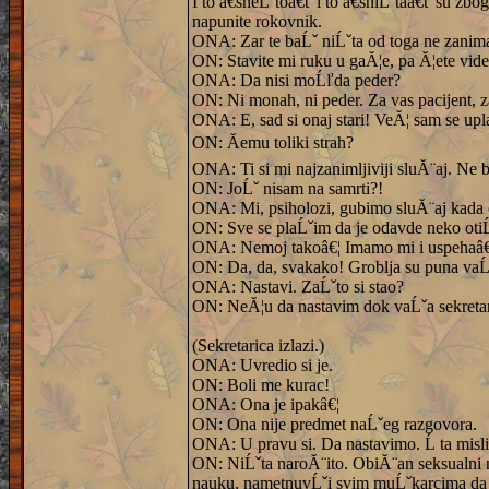
I to â€śneĹˇtoâ€ť i to â€śniĹˇtaâ€ť su zbo
napunite rokovnik.
ONA: Zar te baĹˇ niĹˇta od toga ne zanim
ON: Stavite mi ruku u gaĂ¦e, pa Ă¦ete vide
ONA: Da nisi moĹľda peder?
ON: Ni monah, ni peder. Za vas pacijent, za
ONA: E, sad si onaj stari! VeĂ¦ sam se upla
ON: Ăemu toliki strah?
ONA: Ti si mi najzanimljiviji sluĂ¨aj. Ne b
ON: JoĹˇ nisam na samrti?!
ONA: Mi, psiholozi, gubimo sluĂ¨aj kada 
ON: Sve se plaĹˇim da je odavde neko otiĹ
ONA: Nemoj takoâ€¦ Imamo mi i uspehaâ€
ON: Da, da, svakako! Groblja su puna vaĹˇi
ONA: Nastavi. ZaĹˇto si stao?
ON: NeĂ¦u da nastavim dok vaĹˇa sekretari
(Sekretarica izlazi.)
ONA: Uvredio si je.
ON: Boli me kurac!
ONA: Ona je ipakâ€¦
ON: Ona nije predmet naĹˇeg razgovora.
ONA: U pravu si. Da nastavimo. Ĺ ta misl
ON: NiĹˇta naroĂ¨ito. ObiĂ¨an seksualni m
nauku, nametnuvĹˇi svim muĹˇkarcima da j