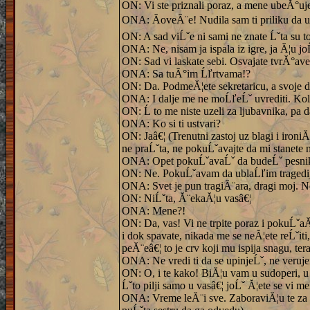
ON: Vi ste priznali poraz, a mene ubeĂ°uj
ONA: ĂoveĂ¨e! Nudila sam ti priliku da
ON: A sad viĹˇe ni sami ne znate Ĺˇta su to
ONA: Ne, nisam ja ispala iz igre, ja Ă¦u joĹ
ON: Sad vi laskate sebi. Osvajate tvrĂ°av
ONA: Sa tuĂ°im Ĺľrtvama!?
ON: Da. PodmeĂ¦ete sekretaricu, a svoje 
ONA: I dalje me ne moĹľeĹˇ uvrediti. Koli
ON: Ĺ to me niste uzeli za ljubavnika, pa 
ONA: Ko si ti ustvari?
ON: Jaâ€¦ (Trenutni zastoj uz blagi i ironiĂ
ne praĹˇta, ne pokuĹˇavajte da mi stanete n
ONA: Opet pokuĹˇavaĹˇ da budeĹˇ pesni
ON: Ne. PokuĹˇavam da ublaĹľim tragedi
ONA: Svet je pun tragiĂ¨ara, dragi moj. N
ON: NiĹˇta, Ă¨ekaĂ¦u vasâ€¦
ONA: Mene?!
ON: Da, vas! Vi ne trpite poraz i pokuĹˇaĂ¦e
i dok spavate, nikada me se neĂ¦ete reĹˇit
peĂ¨eâ€¦ to je crv koji mu ispija snagu, ter
ONA: Ne vredi ti da se upinjeĹˇ, ne veruje
ON: O, i te kako! BiĂ¦u vam u sudoperi, u 
Ĺˇto pilji samo u vasâ€¦ joĹˇ Ă¦ete se vi m
ONA: Vreme leĂ¨i sve. ZaboraviĂ¦u te za p