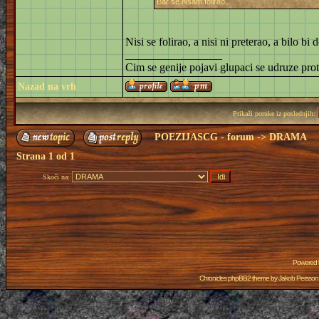
Bar se nisam folirao.
Nisi se folirao, a nisi ni preterao, a bilo bi
_________________
Cim se genije pojavi glupaci se udruze prot
Nazad na vrh
Prikaži poruke iz poslednjih:
POEZIJASCG - forum
->
DRAMA
Strana
1
od
1
Skoči na:
Powered
Chronicles phpBB2 theme by
Jakob Persson