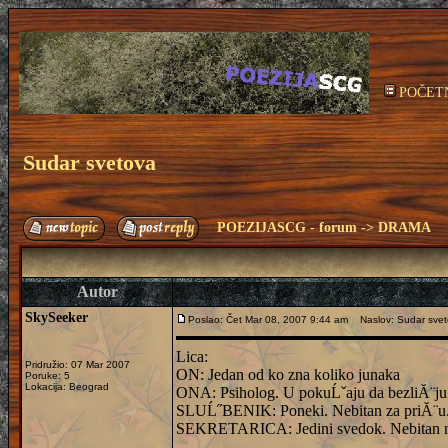
POČET
Sudar svetova
POEZIJASCG - forum
->
DRAMA
Autor
SkySeeker
Poslao: Čet Mar 08, 2007 9:44 am
Naslov: Sudar svet
Lica:
Pridružio: 07 Mar 2007
ON: Jedan od ko zna koliko junaka
Poruke: 5
Lokacija: Beograd
ONA: Psiholog. U pokuĹˇaju da bezliĂ¨ju 
SLUĹ˝BENIK: Poneki. Nebitan za priĂ¨u
SEKRETARICA: Jedini svedok. Nebitan na