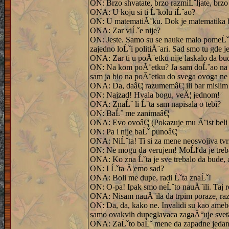
ON: Brzo shvatate, brzo razmiĹˇljate, brzo
ONA: U koju si ti Ĺˇkolu iĹˇao?
ON: U matematiĂ¨ku. Dok je matematika b
ONA: Zar viĹˇe nije?
ON: Jeste. Samo su se nauke malo pomeĹˇale
zajedno loĹˇi politiĂ¨ari. Sad smo tu gde 
ONA: Zar ti u poĂ¨etku nije laskalo da bud
ON: Na kom poĂ¨etku? Ja sam doĹˇao na kraj
sam ja bio na poĂ¨etku do svega ovoga ne
ONA: Da, daâ€¦ razumemâ€¦ ili bar mislim
ON: Najzad! Hvala bogu, veĂ¦ jednom!
ONA: ZnaĹˇ li Ĺˇta sam napisala o tebi?
ON: BaĹˇ me zanimaâ€¦
ONA: Evo ovoâ€¦ (Pokazuje mu Ă¨ist beli 
ON: Pa i nije baĹˇ punoâ€¦
ONA: NiĹˇta! Ti si za mene neosvojiva tv
ON: Ne mogu da verujem! MoĹľda je treba
ONA: Ko zna Ĺˇta je sve trebalo da bude, a
ON: I Ĺˇta Ă¦emo sad?
ONA: Boli me dupe, radi Ĺˇta znaĹˇ!
ON: O-pa! Ipak smo neĹˇto nauĂ¨ili. Taj re
ONA: Nisam nauĂ¨ila da trpim poraze, raz
ON: Da, da, kako ne. Invalidi su kao ameb
samo ovakvih dupeglavaca zagaĂ°uje svetâ
ONA: ZaĹˇto baĹˇ mene da zapadne jedan