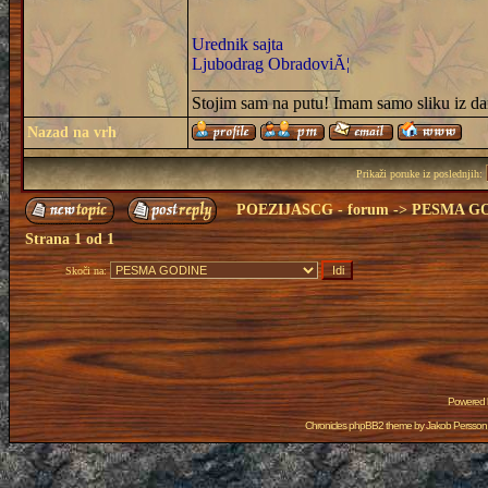
Urednik sajta
Ljubodrag ObradoviĂ¦
_________________
Stojim sam na putu! Imam samo sliku iz da
Nazad na vrh
Prikaži poruke iz poslednjih:
POEZIJASCG - forum
->
PESMA G
Strana
1
od
1
Skoči na:
Powered
Chronicles phpBB2 theme by
Jakob Persson