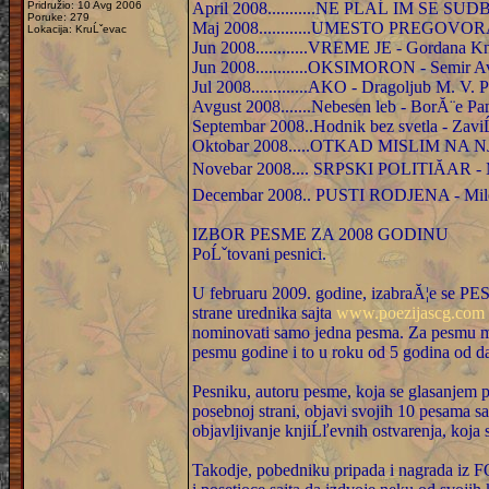
Pridružio: 10 Avg 2006
April 2008...........NE PLAĹ IM SE SUDB
Poruke: 279
Maj 2008............UMESTO PREGOVORA 
Lokacija: KruĹˇevac
Jun 2008............VREME JE - Gordana K
Jun 2008............OKSIMORON - Semir A
Jul 2008.............AKO - Dragoljub M. V.
Avgust 2008.......Nebesen leb - BorĂ¨e P
Septembar 2008..Hodnik bez svetla - Zavi
Oktobar 2008.....OTKAD MISLIM NA NJ
Novebar 2008.... SRPSKI POLITIĂAR - 
Decembar 2008.. PUSTI RODJENA - Mil
IZBOR PESME ZA 2008 GODINU
PoĹˇtovani pesnici.
U februaru 2009. godine, izabraĂ¦e se 
strane urednika sajta
www.poezijascg.com
nominovati samo jedna pesma. Za pesmu m
pesmu godine i to u roku od 5 godina od d
Pesniku, autoru pesme, koja se glasanjem 
posebnoj strani, objavi svojih 10 pesama s
objavljivanje knjiĹľevnih ostvarenja, koja 
Takodje, pobedniku pripada i nagrada