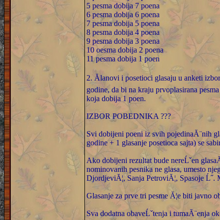
5 pesma dobija 7 poena
6 pesma dobija 6 poena
7 pesma dobija 5 poena
8 pesma dobija 4 poena
9 pesma dobija 3 poena
10 oesma dobija 2 poena
11 pesma dobija 1 poen
2. Ălanovi i posetioci glasaju u anketi iz
godine, da bi na kraju prvoplasirana pesma
koja dobija 1 poen.
IZBOR POBEDNIKA ???
Svi dobijeni poeni iz svih pojedinaĂ¨nih g
godine + 1 glasanje posetioca sajta) se sab
Ako dobijeni rezultat bude nereĹˇen glasa
nominovanih pesnika ne glasa, umesto njeg
DjordjeviĂ¦, Sanja PetroviĂ¦, Spasoje Ĺ˝. 
Glasanje za prve tri pesme Ă¦e biti javno 
Sva dodatna obaveĹˇtenja i tumaĂ¨enja oko