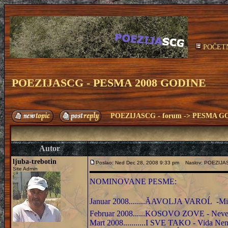
POČET
POEZIJASCG - PESMA 2008 GODINE
POEZIJASCG - forum
->
PESMA G
Autor
ljuba-trebotin
Poslao: Ned Dec 28, 2008 9:33 pm
Naslov: POEZIJA
Site Admin
NOMINOVANE PESME:
Januar 2008........ĂAVOLJA VAROĹ -Mil
Februar 2008......KOSOVO ZOVE - Neven
Mart 2008...........I SVE TAKO - Vida Ne