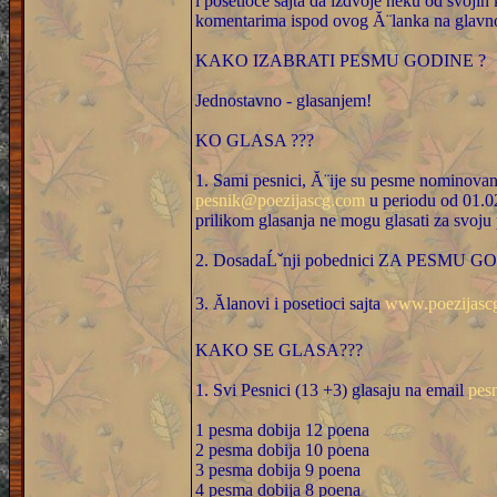
i posetioce sajta da izdvoje neku od svojih
komentarima ispod ovog Ă¨lanka na glavnoj
KAKO IZABRATI PESMU GODINE ?
Jednostavno - glasanjem!
KO GLASA ???
1. Sami pesnici, Ă¨ije su pesme nominovan
pesnik@poezijascg.com
u periodu od 01.02
prilikom glasanja ne mogu glasati za svoju
2. DosadaĹˇnji pobednici ZA PESMU 
3. Ălanovi i posetioci sajta
www.poezijasc
KAKO SE GLASA???
1. Svi Pesnici (13 +3) glasaju na email
pes
1 pesma dobija 12 poena
2 pesma dobija 10 poena
3 pesma dobija 9 poena
4 pesma dobija 8 poena